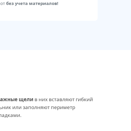
бот
без учета материалов!
тажные щели
в них вставляют гибкий
ьник или заполняют периметр
ладками.