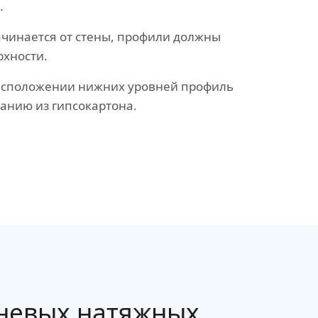
.
ачинается от стены, профили должны
рхности.
асположении нижних уровней профиль
ванию из гипсокартона.
невых натяжных