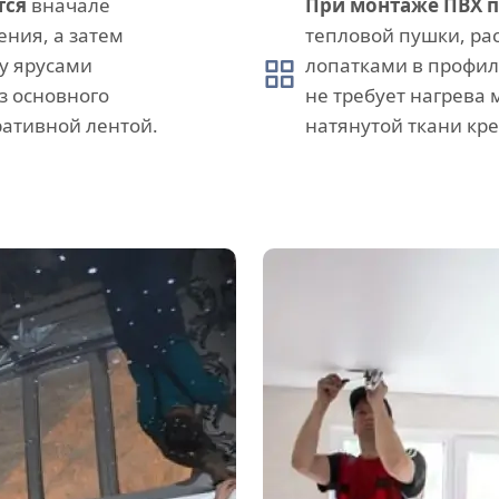
тся
вначале
При монтаже ПВХ 
ния, а затем
тепловой пушки, ра
у ярусами
лопатками в профил
з основного
не требует нагрева
ативной лентой.
натянутой ткани кр