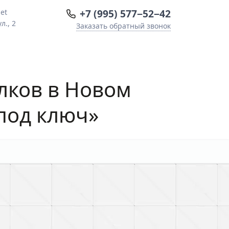
+7 (995) 577−52−42
et
л., 2
Заказать обратный звонок
лков
в Новом
под ключ»