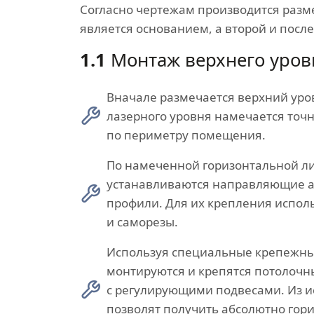
Согласно чертежам производится разме
является основанием, а второй и посл
1.1
Монтаж верхнего уров
Вначале размечается верхний ур
лазерного уровня намечается точ
по периметру помещения.
По намеченной горизонтальной л
устанавливаются направляющие
профили. Для их крепления испол
и саморезы.
Используя специальные крепежн
монтируются и крепятся потолоч
с регулирующими подвесами. Из 
позволят получить абсолютно гор