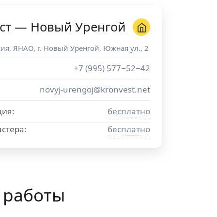
ст — Новый Уренгой
сия
,
ЯНАО
, г.
Новый Уренгой
,
Южная ул., 2
+7 (995) 577−52−42
novyj-urengoj@kronvest.net
ция:
бесплатно
стера:
бесплатно
 работы