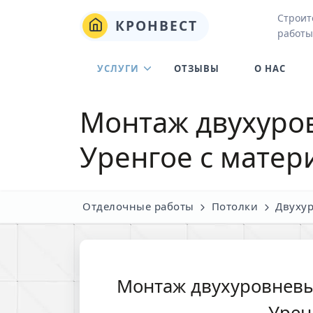
Строит
КРОНВЕСТ
работы
УСЛУГИ
ОТЗЫВЫ
О НАС
Монтаж двухуро
Уренгое с матер
Отделочные работы
Потолки
Двуху
Монтаж двухуровневы
Урен