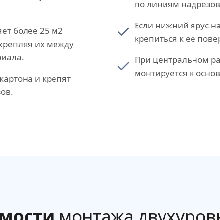
по линиям надрезов
Если нижний ярус н
ет более 25 м2
крепиться к ее пове
крепляя их между
риала.
При центральном р
монтируется к осно
картона и крепят
ов.
имости
монтажа двухуров