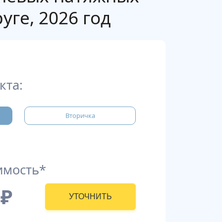
ге, 2026 год
кта:
Вторичка
имость*
₽
УТОЧНИТЬ