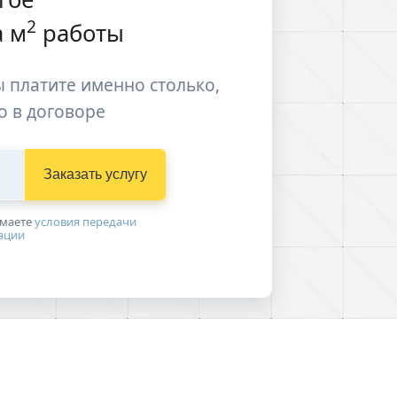
2
 м
работы
 платите именно столько,
о в договоре
Заказать услугу
имаетe
условия передачи
ации