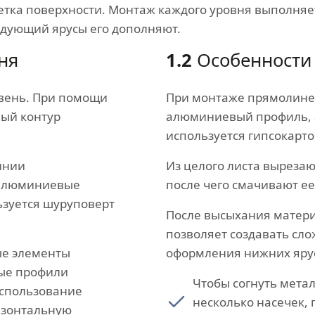
тка поверхности. Монтаж каждого уровня выполняет
едующий ярусы его дополняют.
ня
1.2
Особенности
овень. При помощи
При монтаже прямолине
ный контур
алюминиевый профиль, 
используется гипсокарто
инии
Из целого листа вырезаю
 алюминиевые
после чего смачивают ее
ьзуется шуруповерт
После высыхания матери
позволяет создавать сл
ые элементы
оформления нижних яру
ные профили
Чтобы согнуть мета
использование
несколько насечек, 
изонтальную