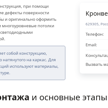
онструкция, при помощи
Кронве
ие дефекты поверхности
убы и оригинально оформить
629305
,
Рос
 многоуровневые потолки
 светодиодными
Телефон:
ой.
Email:
ет собой конструкцию,
Консульта
го натянутого на каркас. Для
Вызвать ма
кций используют материалы,
туре.
онтажа
и основные этапы