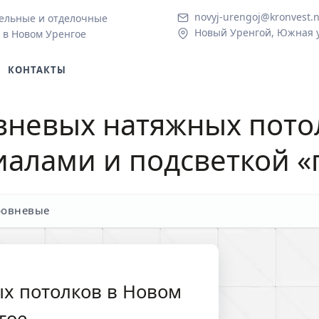
novyj-urengoj@kronvest.n
ельные и отделочные
Новый Уренгой, Южная у
 в Новом Уренгое
КОНТАКТЫ
вневых натяжных пото
иалами и подсветкой «
ровневые
х потолков в Новом
гое