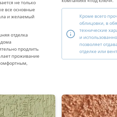
компаниях «под ключ».
вается не только
же все основные
Кроме всего про
ала и желаемый
облицовки, в об
технические хар
няя отделка
и использованно
 дома
позволяет отдав
ительно продлить
отделке или вен
делает проживание
 комфортным,