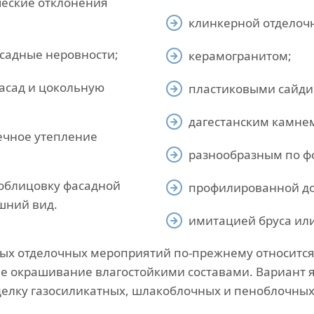
ческие отклонения
клинкерной отделоч
асадные неровности;
керамогранитом;
асад и цокольную
пластиковыми сайди
дагестанским камне
ечное утепление
разнообразным по фо
облицовку фасадной
профилированной до
шний вид.
имитацией бруса или
ных отделочных мероприятий по-прежнему относитс
е окрашивание влагостойкими составами. Вариант 
елку газосиликатных, шлакоблочных и пеноблочных 