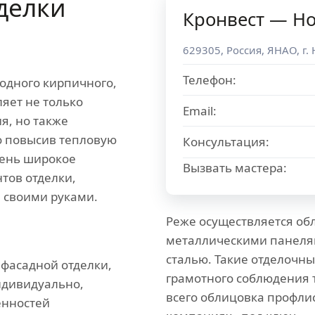
делки
Кронвест — Н
629305
,
Россия
,
ЯНАО
, г.
Телефон:
родного кирпичного,
яет не только
Email:
я, но также
о повысив тепловую
Консультация:
день широкое
Вызвать мастера:
тов отделки,
 своими руками.
Реже осуществляется об
металлическими панелям
сталью. Такие отделочн
 фасадной отделки,
грамотного соблюдения 
ндивидуально,
всего облицовка профли
енностей