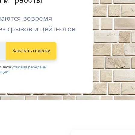
наются вовремя
ез срывов и цейтнотов
Заказать
отделку
имаетe
условия передачи
ации