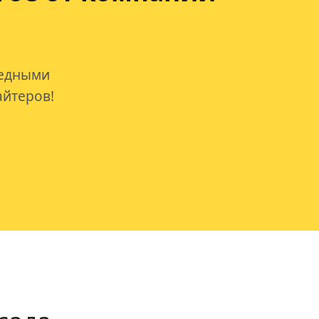
редными
айтеров!