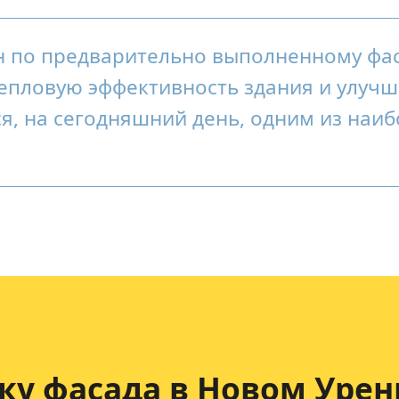
н по предварительно выполненному фа
епловую эффективность здания и улучш
ся, на сегодняшний день, одним из наи
ку фасада
в Новом Урен