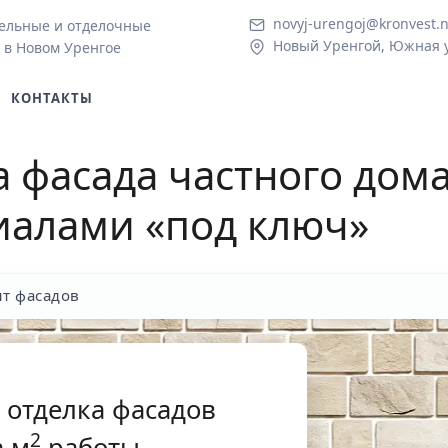
novyj-urengoj@kronvest.n
ельные и отделочные
Новый Уренгой, Южная у
 в Новом Уренгое
КОНТАКТЫ
а фасада частного дом
иалами «под ключ»
т фасадов
 отделка фасадов
2
 м
работы