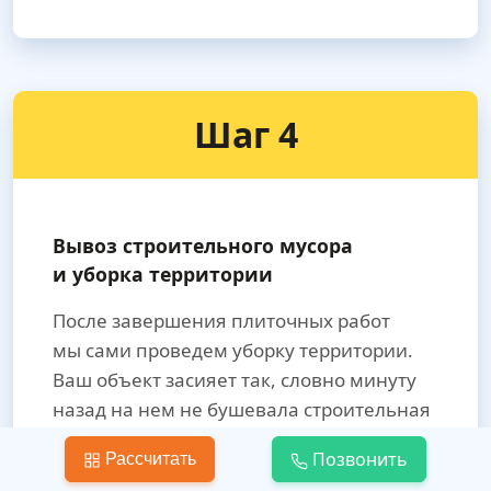
Шаг 4
Вывоз строительного мусора
и уборка территории
После завершения плиточных работ
мы сами проведем уборку территории.
Ваш объект засияет так, словно минуту
назад на нем не бушевала строительная
стихия. Даже гениальный Шерлок Холмс
Позвонить
Рассчитать
не сможет отыскать лишнюю соринку.