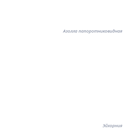
Азолла папоротниковидная
Эйхорния