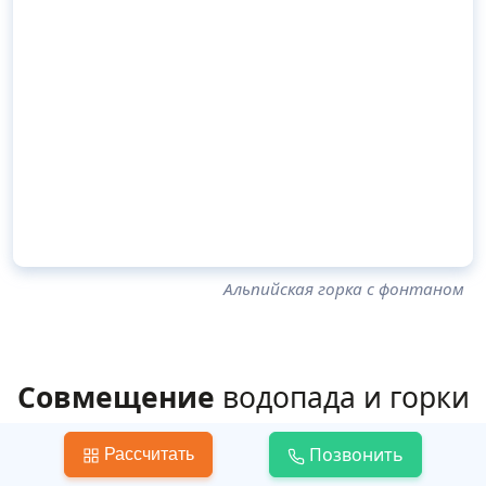
Альпийская горка с фонтаном
Совмещение
водопада и горки
Позвонить
Очень эффектно смотрится в саду альпийская
Рассчитать
горка с водопадом. Тандем камней, воды