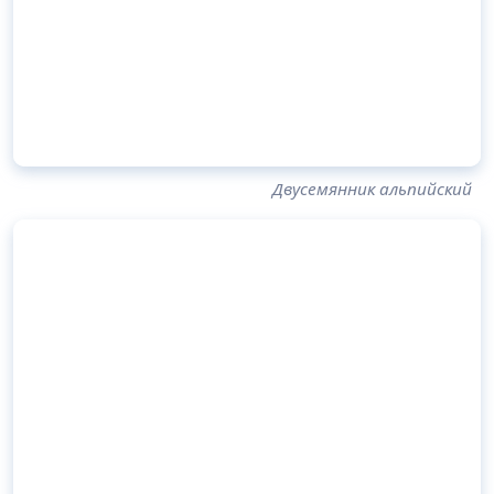
Двусемянник альпийский