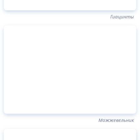
Гиацинты
Можжевельник