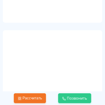
Изысканная классика с провансом в интерьере
квартиры (id67)
Классика
Позвонить
Рассчитать