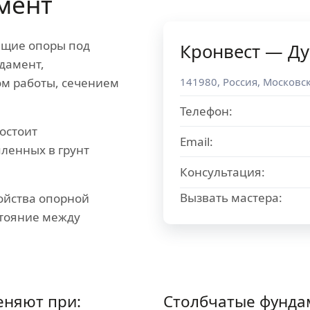
мент
ящие опоры под
Кронвест — Д
дамент,
141980
,
Россия
,
Московск
ом работы, сечением
Телефон:
остоит
Email:
пленных в грунт
Консультация:
Вызвать мастера:
ойства опорной
стояние между
еняют при:
Столбчатые фунда