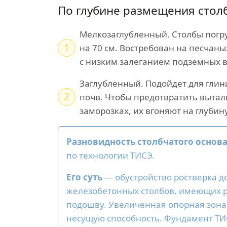
По глубине размещения стол
Мелкозаглубленный. Столбы погру
1
на 70 см. Востребован на песчаны
с низким залеганием подземных в
Заглубленный. Подойдет для глин
2
почв. Чтобы предотвратить вытал
заморозках, их вгоняют на глубин
Разновидность столбчатого основ
по технологии ТИСЭ.
Его суть
— обустройство ростверка д
железобетонных столбов, имеющих
подошву. Увеличенная опорная зон
несущую способность. Фундамент Т