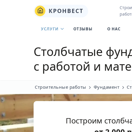
Строи
КРОНВЕСТ
работ
УСЛУГИ
ОТЗЫВЫ
О НАС
Столбчатые фунд
с работой и мат
Строительные работы
Фундамент
С
Построим столбч
от
2 000
р