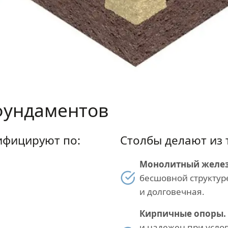
фундаментов
ифицируют по:
Столбы делают из 
Монолитный желез
бесшовной структур
и долговечная.
Кирпичные опоры.
и надежен при усло