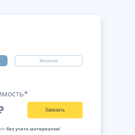
Фигурная
имость*
₽
Заказать
бот
без учета материалов!