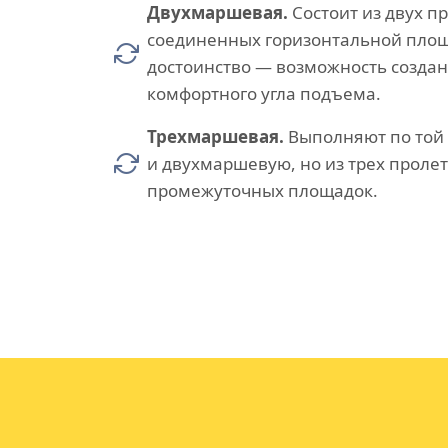
Двухмаршевая.
Состоит из двух п
соединенных горизонтальной площ
достоинство — возможность созда
комфортного угла подъема.
Трехмаршевая.
Выполняют по той 
и двухмаршевую, но из трех пролет
промежуточных площадок.