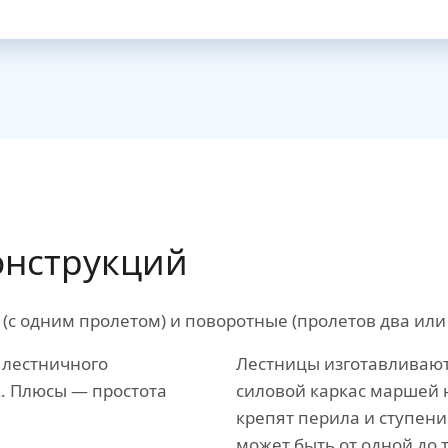
нструкций
 одним пролетом) и поворотные (пролетов два или 
 лестничного
Лестницы изготавливают
. Плюсы — простота
силовой каркас маршей 
крепят перила и ступен
может быть от одной до 