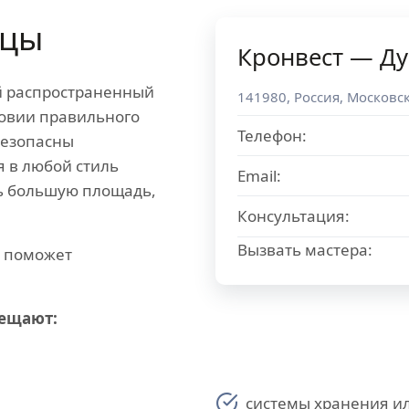
ицы
Кронвест — Д
й распространенный
141980
,
Россия
,
Московск
ловии правильного
Телефон:
безопасны
я в любой стиль
Email:
ь большую площадь,
Консультация:
Вызвать мастера:
ю поможет
мещают:
системы хранения ил