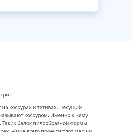
три).
 на косоурах и тетивах. Несущий
называют косоуром. Именно к нему
и. Таких балок пилообразной формы
трех. Чаще всего проектируют марши