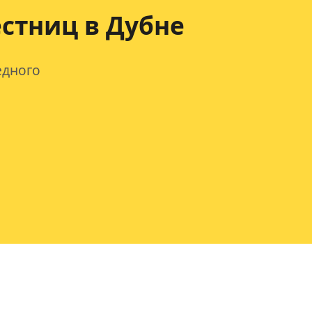
стниц в Дубне
едного