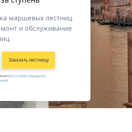
вка маршевых лестниц
емонт и обслуживание
ниц
Заказать лестницу
имаетe
условия передачи
ации