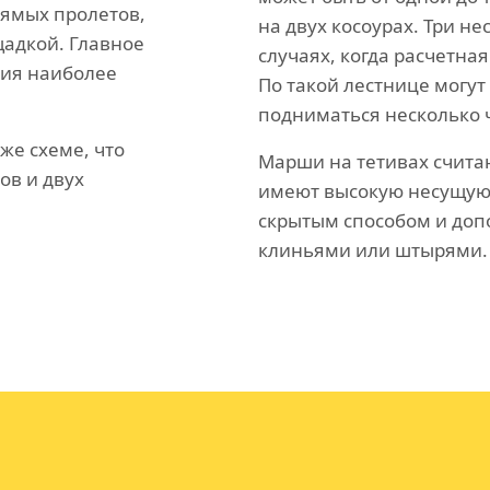
рямых пролетов,
на двух косоурах. Три н
адкой. Главное
случаях, когда расчетная
ния наиболее
По такой лестнице могут
подниматься несколько 
же схеме, что
Марши на тетивах счита
ов и двух
имеют высокую несущую 
скрытым способом и доп
клиньями или штырями.