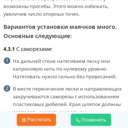
возможны прогибы. Этого можно избежать,
увеличив число опорных точек.
Вариантов установки маячков много.
Основные следующие:
4.3.1
С саморезами:
1
На дальней стене натягиваем леску или
капроновую нить по нулевому уровню.
Натягивать нужно сильно без провисаний;
2
В месте пересечения лески и направляющих
закручиваются саморезы с использованием
пластиковых дюбелей. Края шляпок должны
совпадать с нулевым уровнем;
Позвонить
Рассчитать
3
Аналогичная операция проводится