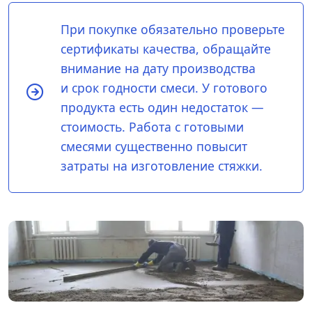
При покупке обязательно проверьте
сертификаты качества, обращайте
внимание на дату производства
и срок годности смеси. У готового
продукта есть один недостаток —
стоимость. Работа с готовыми
смесями существенно повысит
затраты на изготовление стяжки.