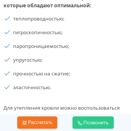
которые обладают оптимальной:
теплопроводностью;
гигроскопичностью;
паропроницаемостью;
упругостью;
прочностью на сжатие;
эластичностью.
Для утепления кровли можно воспользоваться
минеральной и каменной ватой, сыпучими
Позвонить
Рассчитать
материалами, пеноплэксом или пенопластом.