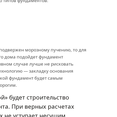
ко типов фундаментов:
е подвержен морозному пучению, то для
го дома подойдет фундамент
ивном случае лучше не рисковать
технологию — закладку основания
акой фундамент будет самым
орогим.
й» будет строительство
та. При верных расчетах
х не уступает несущим