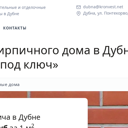
dubna@kronvest.net
тельные и отделочные
Дубна, ул. Понтекорво
ы в Дубне
КОНТАКТЫ
ирпичного дома в Дуб
«под ключ»
ные дома
ича в Дубне
2
уб
за 1 м