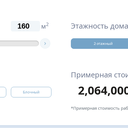
Этажность дома
2
м
2-этажный
Примерная сто
2,064,00
Блочный
*Примерная стоимость ра