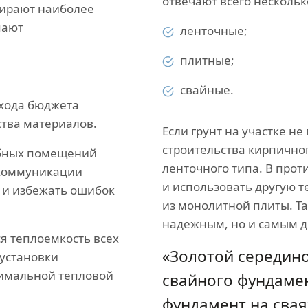
отвечают всего несколь
ирают наиболее
пают
ленточные;
плитные;
свайные.
хода бюджета
ства материалов.
Если грунт на участке н
строительства кирпично
обных помещений
ленточного типа. В прот
коммуникации
и использовать другую 
 и избежать ошибок
из монолитной плиты. Т
надежным, но и самым д
я теплоемкость всех
«Золотой середино
 установки
тимальной тепловой
свайного фундамен
фундамент на свая