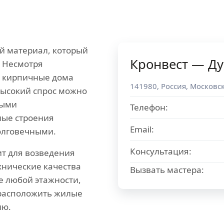
й материал, который
Кронвест — Д
. Несмотря
й кирпичные дома
141980
,
Россия
,
Московск
Высокий спрос можно
ными
Телефон:
ные строения
Email:
олговечными.
Консультация:
т для возведения
хнические качества
Вызвать мастера:
е любой этажности,
 расположить жилые
ию.