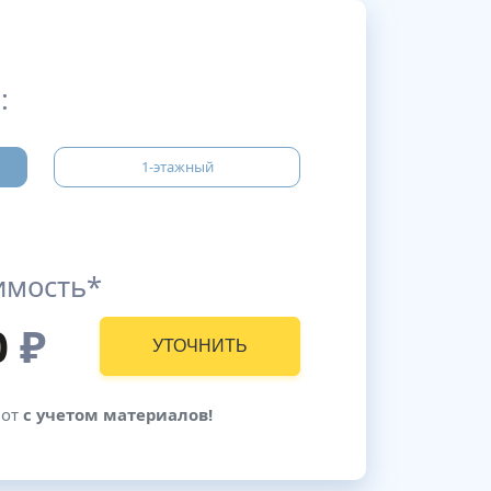
:
1-этажный
имость*
0
₽
УТОЧНИТЬ
бот
с учетом материалов!