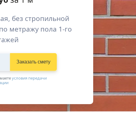
ая, без стропильной
по метражу пола 1-го
этажей
Заказать смету
имаетe
условия передачи
ации