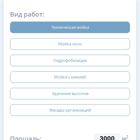
Вид работ:
Техническая мойка
Мойка окон
Гидрофобизация
Мойка с химией
Удаление высолов
Фасады организаций
Площадь:
2
м