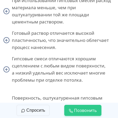
При использовании гипсовых смесей расход
материала меньше, чем при
оштукатуривании той же площади
цементным раствором.
Готовый раствор отличается высокой
пластичностью, что значительно облегчает
процесс нанесения.
Гипсовые смеси отличаются хорошим
сцеплением с любым видом поверхности,
а низкий удельный вес исключает многие
проблемы при отделке потолка.
Поверхность, оштукатуренная гипсовым
раствором, обладает низкой
Позвонить
Спросить
теплопроводностью и хорошей