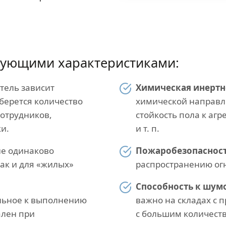
дующими характеристиками:
тель зависит
Химическая инертн
берется количество
химической направл
сотрудников,
стойкость пола к аг
и.
и т. п.
ие одинаково
Пожаробезопаснос
ак и для «жилых»
распространению ог
Способность к шум
льное к выполнению
важно на складах с
ален при
с большим количеств