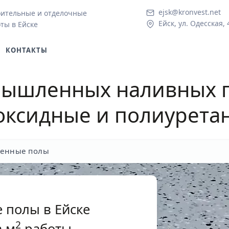
ejsk@kronvest.net
ительные и отделочные
Ейск, ул. Одесская, 
ты в Ейске
КОНТАКТЫ
мышленных наливных п
оксидные и полиурета
енные полы
полы в Ейске
2
 м
работы