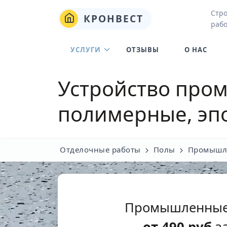
Стро
КРОНВЕСТ
рабо
УСЛУГИ
ОТЗЫВЫ
О НАС
Устройство про
полимерные, эп
Отделочные работы
Полы
Промышл
Промышленные 
от
490
руб
за