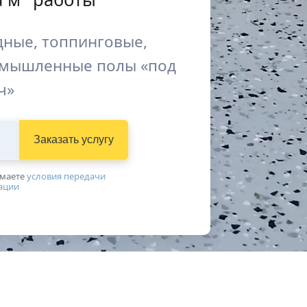
ные, топпинговые,
омышленные полы «под
ч»
Заказать услугу
имаетe
условия передачи
ации