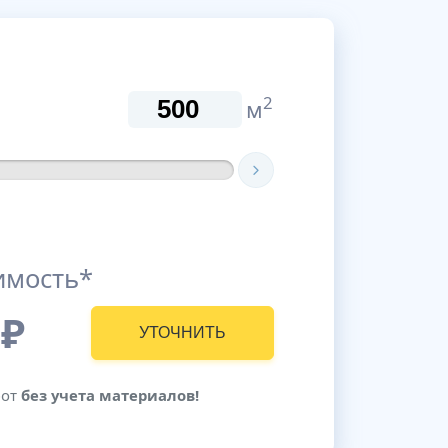
2
м
имость*
₽
УТОЧНИТЬ
бот
без учета материалов!