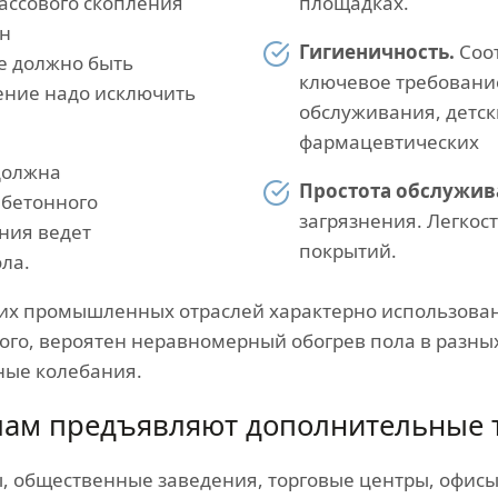
ассового скопления
площадках.
ен
Гигиеничность.
Соо
е должно быть
ключевое требовани
ение надо исключить
обслуживания, детск
фармацевтических
должна
Простота обслужив
 бетонного
загрязнения. Легкос
ния ведет
покрытий.
ла.
их промышленных отраслей характерно использован
того, вероятен неравномерный обогрев пола в разны
ные колебания.
олам предъявляют дополнительные 
 общественные заведения, торговые центры, офисы