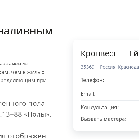
наливным
Кронвест — Ей
азначения
353691
,
Россия
,
Краснода
кам, чем в жилых
Телефон:
определяющим при
Email:
ленного пола
Консультация:
.13−88 «Полы».
Вызвать мастера:
ия отображен