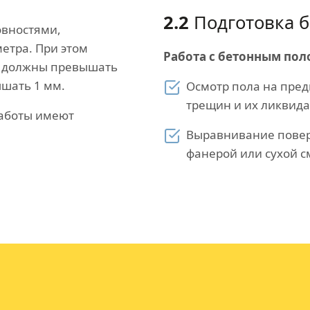
2.2
Подготовка б
овностями,
етра. При этом
Работа с бетонным пол
е должны превышать
ышать 1 мм.
Осмотр пола на пред
трещин и их ликвида
работы имеют
Выравнивание повер
фанерой или сухой с