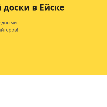
 доски в Ейске
редными
айтеров!