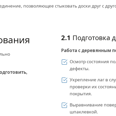
единение, позволяющее стыковать доски друг с друг
2.1
Подготовка д
ования
Работа с деревянным п
ально
Осмотр состояния по
дефекты.
одготовить,
Укрепление лаг в сл
проверки их состоян
покрытия.
Выравнивание повер
шпаклевкой.