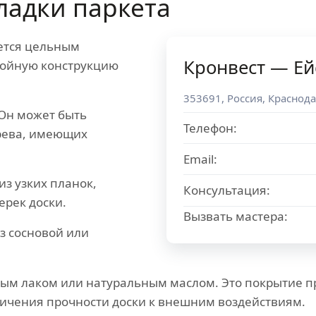
ладки паркета
ется цельным
Кронвест — Ей
слойную конструкцию
353691
,
Россия
,
Краснода
Он может быть
Телефон:
ерева, имеющих
Email:
из узких планок,
Консультация:
рек доски.
Вызвать мастера:
з сосновой или
ным лаком или натуральным маслом. Это покрытие 
еличения прочности доски к внешним воздействиям.