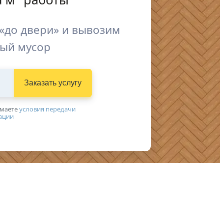
«до двери» и вывозим
ый мусор
Заказать услугу
имаетe
условия передачи
ации