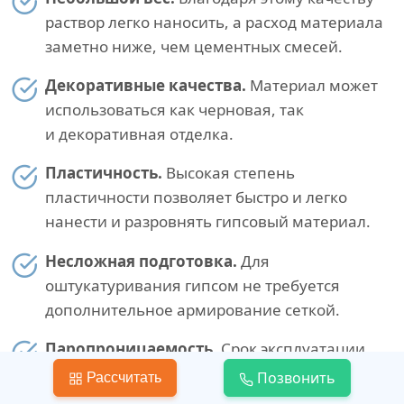
раствор легко наносить, а расход материала
заметно ниже, чем цементных смесей.
Декоративные качества.
Материал может
использоваться как черновая, так
и декоративная отделка.
Пластичность.
Высокая степень
пластичности позволяет быстро и легко
нанести и разровнять гипсовый материал.
Несложная подготовка.
Для
оштукатуривания гипсом не требуется
дополнительное армирование сеткой.
Паропроницаемость.
Срок эксплуатации
декоративных покрытий увеличивается
Позвонить
Рассчитать
за счет того, что пористая структура