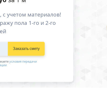
 с учетом материалов!
ажу пола 1-го и 2-го
ей
Заказать смету
имаетe
условия передачи
ации