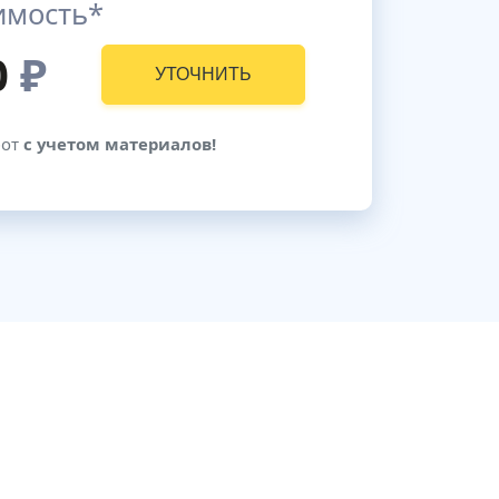
имость*
0
₽
УТОЧНИТЬ
бот
с учетом материалов!