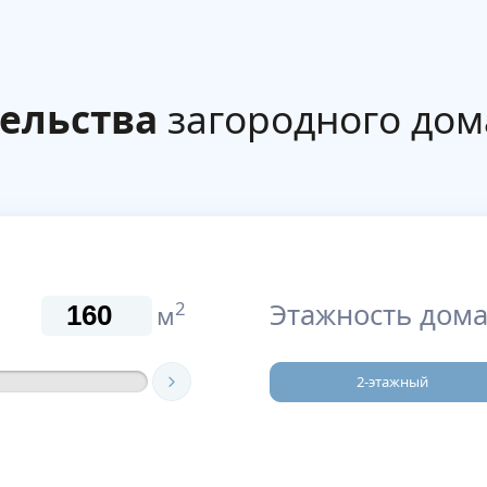
ельства
загородного дома
Этажность дома
2
м
2-этажный