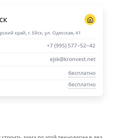
ск
рский край
, г.
Ейск
,
ул. Одесская, 41
+7 (995) 577−52−42
ejsk@kronvest.net
бесплатно
бесплатно
строить дома по этой технологии в два