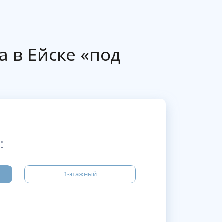
 в Ейске «под
:
1-этажный