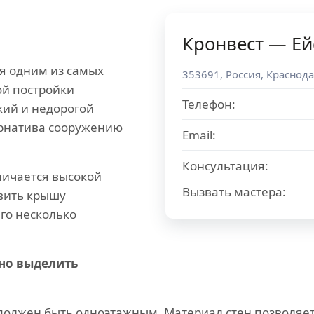
Кронвест — Ей
я одним из самых
353691
,
Россия
,
Краснода
ой постройки
Телефон:
гкий и недорогой
ернатива сооружению
Email:
Консультация:
личается высокой
Вызвать мастера:
авить крышу
его несколько
но выделить
должен быть одноэтажным. Материал стен позволяет 