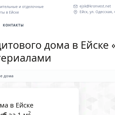
ejsk@kronvest.net
ительные и отделочные
Ейск, ул. Одесская, 
ты в Ейске
КОНТАКТЫ
итового дома в Ейске
«
териалами
е дома
ма в Ейске
2
уб
за 1 м