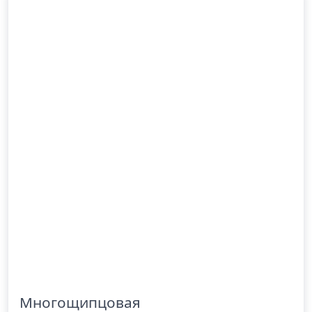
Многощипцовая