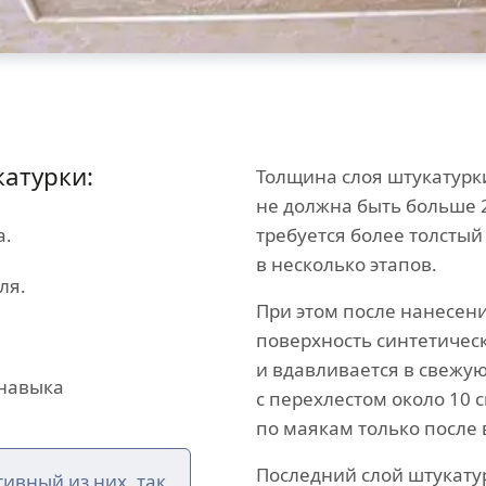
атурки:
Толщина слоя штукатурк
не должна быть больше 
а.
требуется более толстый
в несколько этапов.
ля.
При этом после нанесен
поверхность синтетическ
и вдавливается в свежу
 навыка
с перехлестом около 10 
по маякам только после
Последний слой штукату
ивный из них, так