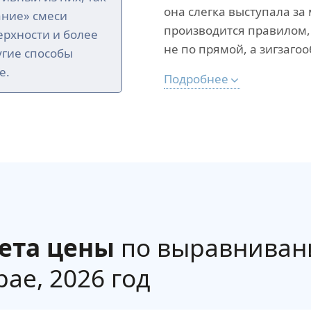
она слегка выступала з
ание» смеси
производится правилом,
рхности и более
не по прямой, а зигзагоо
угие способы
е.
Подробнее
ета цены
по выравниван
ае, 2026 год