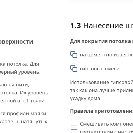
1.3
Нанесение ш
оверхности
Для покрытия потолка
на цементно-известк
ка потолка. Для
гипсовые смеси.
азерный уровень.
Использование гипсовой
аются нити,
так как она лучше прили
отолка. Их уровень
усадку дома.
енной в п.1 точки.
Правила приготовлени
тся профили-маяки.
уровень натянутых
Смешивать компонен
соответствии с инст