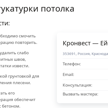
укатурки потолка
ти:
обходимо смочить
Кронвест — Ей
перацию повторить.
удалить слабо
353691
,
Россия
,
Краснода
литных швов,
Телефон:
татки извести.
Email:
кой грунтовкой для
ления плесени.
Консультация:
ать его
Вызвать мастера:
ерация обеспечит
с бетоном.