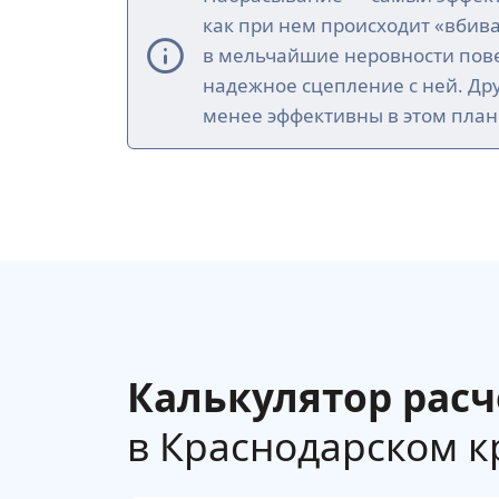
как при нем происходит «вбив
в мельчайшие неровности пове
надежное сцепление с ней. Др
менее эффективны в этом план
Калькулятор расч
в Краснодарском кр