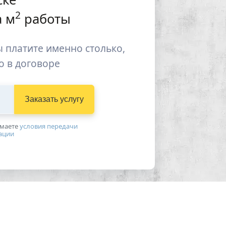
2
 м
работы
 платите именно столько,
о в договоре
Заказать услугу
имаетe
условия передачи
ации