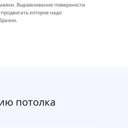
а маяки. Выравнивание поверхности
 продвигать которое надо
бразно.
ию потолка