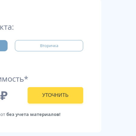
кта:
Вторичка
имость*
₽
УТОЧНИТЬ
бот
без учета материалов!