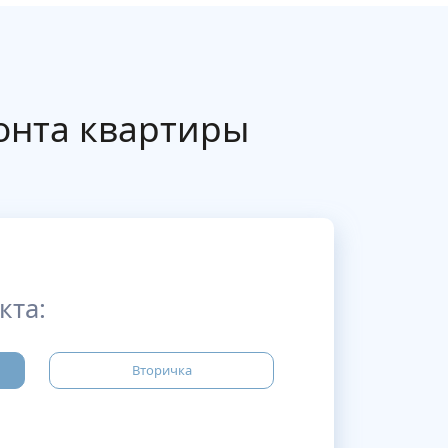
онта квартиры
кта:
Вторичка