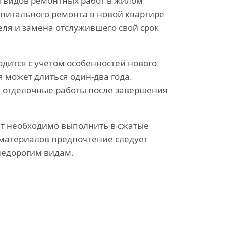
и видов ремонтных работ в жилом
питального ремонта в новой квартире
еля и замена отслужившего свой срок
дится с учетом особенностей нового
я может длиться один-два года.
 отделочные работы после завершения
.
онт необходимо выполнить в сжатые
 материалов предпочтение следует
недорогим видам.