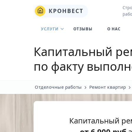
Стро
КРОНВЕСТ
рабо
УСЛУГИ
ОТЗЫВЫ
О НАС
Капитальный рем
по факту выполн
Отделочные работы
Ремонт квартир
Капитальный ре
от
6 900
руб
з