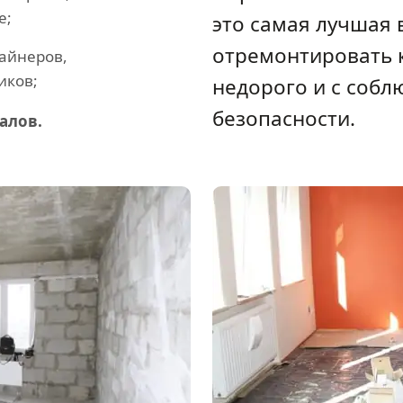
е;
это самая лучшая
отремонтировать 
айнеров,
иков;
недорого и с собл
безопасности.
алов.