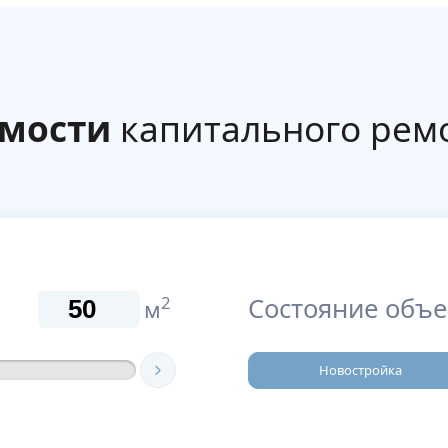
имости
капитального рем
Состояние объе
2
м
Новостройка