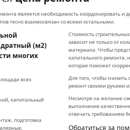
емонта является необходимость координировать и 
апов тесно взаимосвязан со всеми остальными.
льной
Стоимость строительных
зависит не только от кол
адратный (м2)
материала. Чтобы предст
сти многих
капитального ремонта, 
которая поможет скорре
Для того, чтобы снизит
площади всех
ремонт своими руками и
Несмотря на желание сэ
кий, капитальный
выполнение качественно
отвечать требованиям б
таж, подготовка
Обратиться за по
малярные,