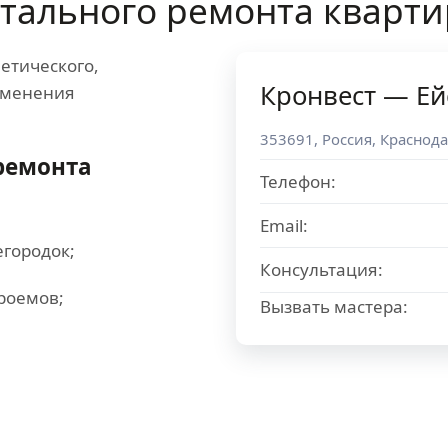
тального ремонта кварт
етического,
Кронвест — Ей
зменения
353691
,
Россия
,
Краснода
ремонта
Телефон:
Email:
егородок;
Консультация:
роемов;
Вызвать мастера: