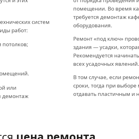
тся и этих
от порядка проведения 
помещении. Во время ка
требуется демонтаж каф
ехнических систем
оборудования.
иды работ:
Ремонт «под ключ» прово
 потолков;
здания — усадки, котора
Рекомендуется начинать
всех усадочных явлений
помещений.
В том случае, если рем
сроки, тогда при выборе
ой или
отдавать пластичным и 
я демонтаж
тся
цена ремонта