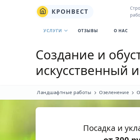
Стро
КРОНВЕСТ
рабо
УСЛУГИ
ОТЗЫВЫ
О НАС
Создание и обус
искусственный 
Ландшафтные работы
Озеленение
О
Посадка и укл
от
300
р