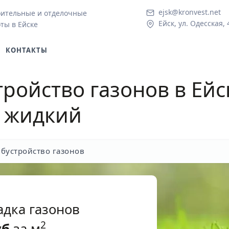
ejsk@kronvest.net
ительные и отделочные
Ейск, ул. Одесская, 
ты в Ейске
КОНТАКТЫ
тройство газонов в Ейс
и жидкий
бустройство газонов
адка газонов
2
уб
за м