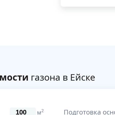
имости
газона в Ейске
Подготовка осн
2
м