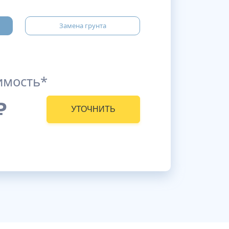
Замена грунта
имость*
₽
УТОЧНИТЬ