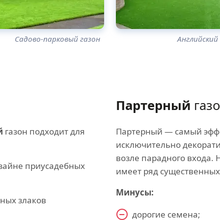
Садово-парковый газон
Английский
Партерный
газ
й
газон подходит для
Партерный — самый эфф
исключительно декорати
возле парадного входа. 
изайне приусадебных
имеет ряд существенных
Минусы:
ных злаков
дорогие семена;