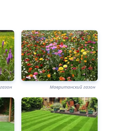
 газон
Мавританский газон