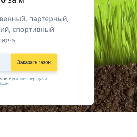
овенный, партерный,
кий, спортивный —
люч»
Заказать газон
имаетe
условия передачи
ации