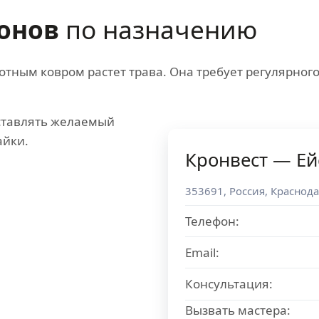
онов
по назначению
лотным ковром растет трава. Она требует регулярного
ставлять желаемый
айки.
Кронвест — Ей
353691
,
Россия
,
Краснода
Телефон:
Email:
Консультация:
Вызвать мастера: