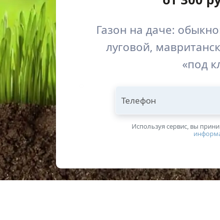
Газон на даче: обыкн
луговой, мавританс
«под к
Телефон
Используя сервис, вы прин
информ