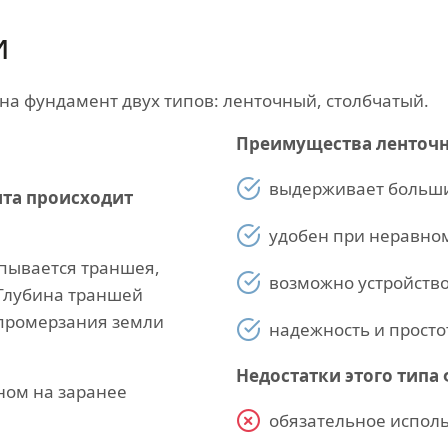
и
 на фундамент двух типов: ленточный, столбчатый.
Преимущества ленточн
выдерживает больши
нта происходит
удобен при неравном
пывается траншея,
возможно устройств
 Глубина траншей
промерзания земли
надежность и просто
Недостатки этого типа
ном на заранее
обязательное испол