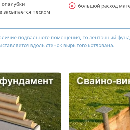
я опалубки
большой расход мат
е засыпается песком
наличие подвального помещения, то ленточный фунд
ыставляется вдоль стенок вырытого котлована.