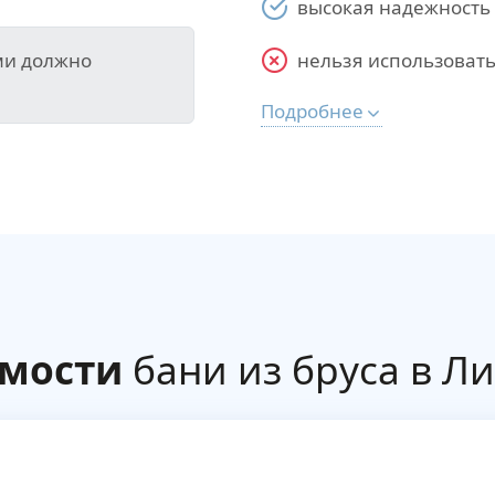
высокая надежность
ми должно
нельзя использовать
Подробнее
имости
бани из бруса в Л