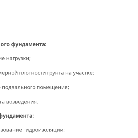
ого фундамента:
е нагрузки;
ерной плотности грунта на участке;
о подвального помещения;
та возведения.
 фундамента:
ьзование гидроизоляции;