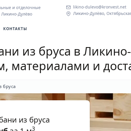
likino-dulevo@kronvest.net
льные и отделочные
Ликино-Дулёво, Октябрьская 
в Ликино-Дулёво
КОНТАКТЫ
ани из бруса в Ликино
м, материалами и дост
з бруса
бани из бруса
3
уб
за 1 м