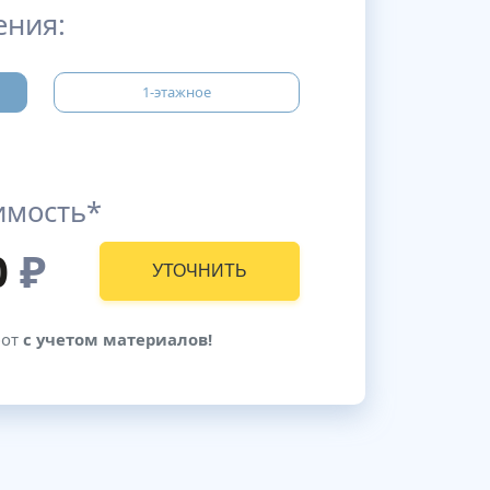
ения:
1-этажное
имость*
0
₽
УТОЧНИТЬ
бот
с учетом материалов!