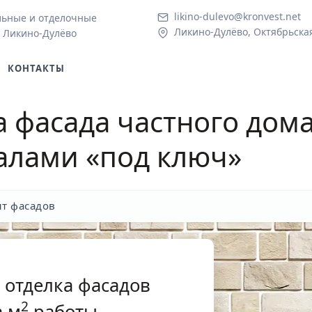
likino-dulevo@kronvest.net
льные и отделочные
Ликино-Дулёво, Октябрьская 
в Ликино-Дулёво
КОНТАКТЫ
а фасада частного дома
алами «под ключ»
т фасадов
 отделка фасадов
2
 м
работы