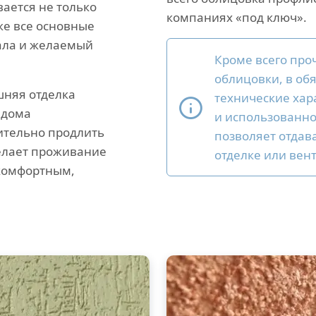
вается не только
компаниях «под ключ».
же все основные
ала и желаемый
Кроме всего про
облицовки, в об
няя отделка
технические хар
 дома
и использованно
ительно продлить
позволяет отдав
делает проживание
отделке или вен
 комфортным,