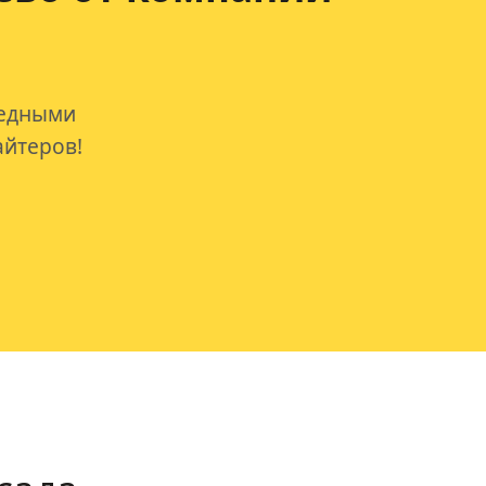
редными
айтеров!