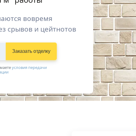
наются вовремя
ез срывов и цейтнотов
Заказать
отделку
имаетe
условия передачи
ации