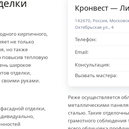
делки
Кронвест — Л
142670
,
Россия
,
Московск
Октябрьская ул., 4
родного кирпичного,
Телефон:
яет не только
я, но также
Email:
о повысив тепловую
Консультация:
день широкое
тов отделки,
Вызвать мастера:
 своими руками.
Реже осуществляется об
металлическими панелям
 фасадной отделки,
сталью. Такие отделочн
ндивидуально,
грамотного соблюдения 
енностей
всего облицовка профли