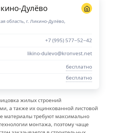
икино-Дулёво
ая область
, г.
Ликино-Дулёво
,
+7 (995) 577−52−42
likino-dulevo@kronvest.net
бесплатно
бесплатно
лицовка жилых строений
и, а также их оцинкованной листовой
ые материалы требуют максимально
технологии монтажа, поэтому чаще
стом заказывается в строительных