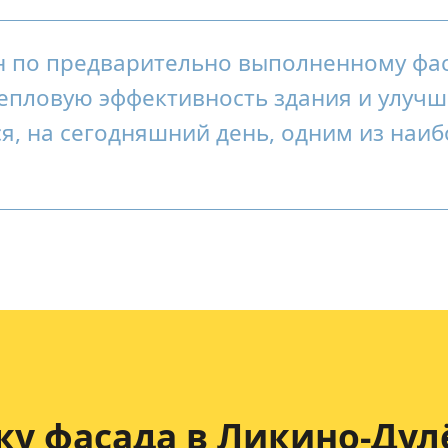
н по предварительно выполненному фа
епловую эффективность здания и улучш
ся, на сегодняшний день, одним из наи
ку фасада
в Ликино-Дул