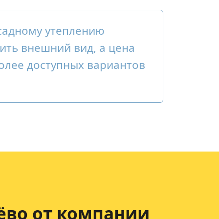
садному утеплению
ить внешний вид, а цена
более доступных вариантов
ёво от компании