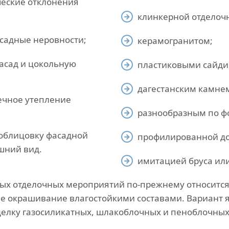
ческие отклонения
клинкерной отделоч
асадные неровности;
керамогранитом;
асад и цокольную
пластиковыми сайди
дагестанским камне
ечное утепление
разнообразным по фо
облицовку фасадной
профилированной до
шний вид.
имитацией бруса или
ных отделочных мероприятий по-прежнему относитс
е окрашивание влагостойкими составами. Вариант 
елку газосиликатных, шлакоблочных и пеноблочных 