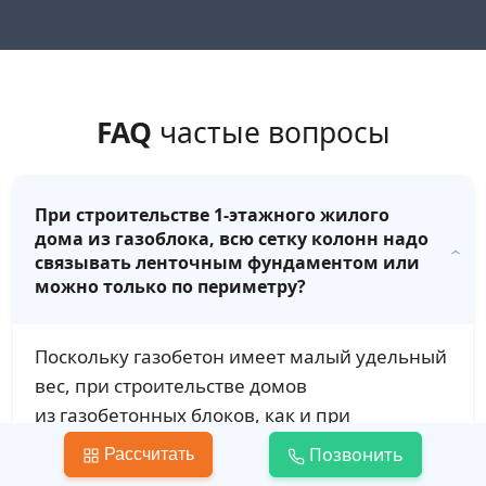
FAQ
частые вопросы
При строительстве 1-этажного жилого
дома из газоблока, всю сетку колонн надо
связывать ленточным фундаментом или
можно только по периметру?
Поскольку газобетон имеет малый удельный
вес, при строительстве домов
из газобетонных блоков, как и при
возведении деревянных домов,
Позвонить
Рассчитать
обустраивают мелкозаглубленный