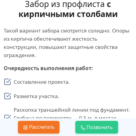
Забор из профлиста
с
кирпичными столбами
Такой вариант забора смотрится солидно. Опоры
из кирпича обеспечивают жесткость
конструкции, повышают защитные свойства
ограждения.
Очередность выполнения работ:
Составление проекта.
Разметка участка.
Раскопка траншейной линии под фундамент.
Глубина по периметру — 0,5 м, в местах
установки опор — 1 м.
Позвонить
Рассчитать