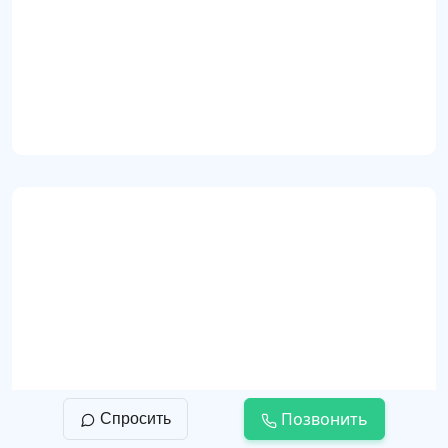
Пастообразная декоративная краска ATF Ori
e Argenti (id90)
Прованс
Позвонить
Спросить