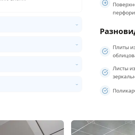
Поверхн
перфори
Разнови
Плиты и
облицов
Листы и
зеркаль
Поликар