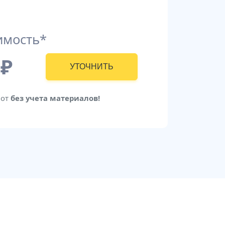
имость*
₽
УТОЧНИТЬ
бот
без учета материалов!