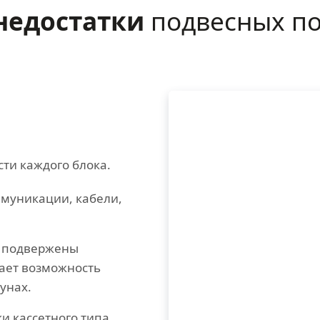
недостатки
подвесных по
ти каждого блока.
ммуникации, кабели,
е подвержены
дает возможность
унах.
и кассетного типа