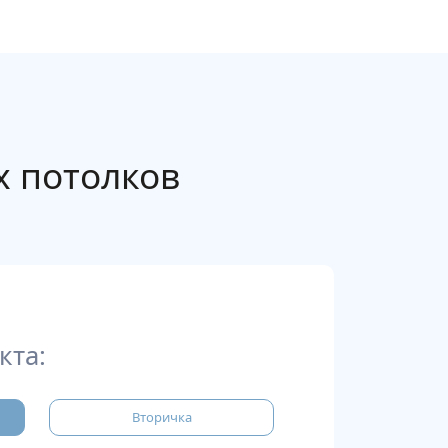
х потолков
кта:
Вторичка