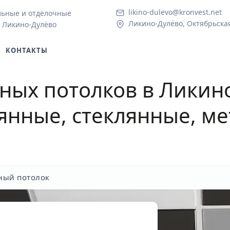
likino-dulevo@kronvest.net
льные и отделочные
Ликино-Дулёво, Октябрьская 
в Ликино-Дулёво
КОНТАКТЫ
тных потолков
в Ликино
янные, стеклянные, ме
ный потолок