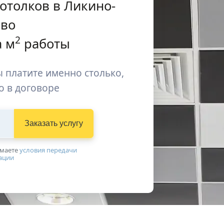
отолков в Ликино-
ёво
2
 м
работы
 платите именно столько,
о в договоре
Заказать услугу
имаетe
условия передачи
ации