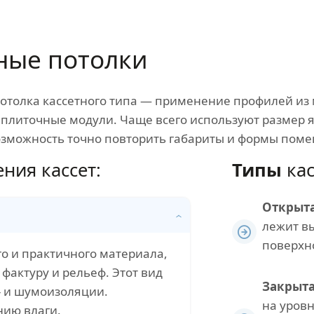
ные потолки
потолка кассетного типа — применение профилей из 
плиточные модули. Чаще всего используют размер яч
зможность точно повторить габариты и формы пом
ния кассет:
Типы
кас
Открыт
лежит в
поверхн
го и практичного материала,
фактуру и рельеф. Этот вид
Закрыт
- и шумоизоляции.
на уров
нию влаги.