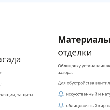
Материал
отделки
асада
Облицовку устанавливаю
зазора.
в:
Для обустройства венти
;
искусственный и на
оляции, защиты
облицовочный кирпи