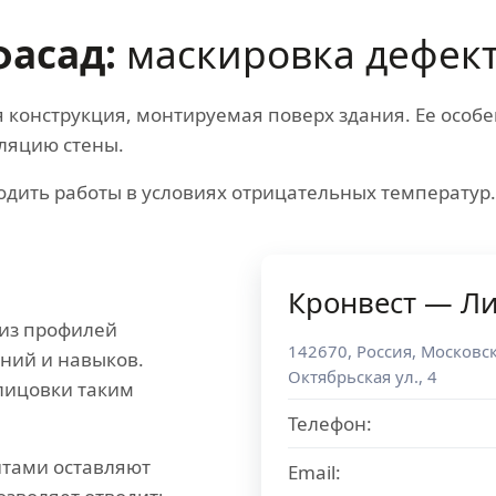
асад:
маскировка дефект
конструкция, монтируемая поверх здания. Ее особе
ляцию стены.
водить работы в условиях отрицательных температур
Кронвест — Л
 из профилей
142670
,
Россия
,
Московск
аний и навыков.
Октябрьская ул., 4
лицовки таким
Телефон:
итами оставляют
Email: