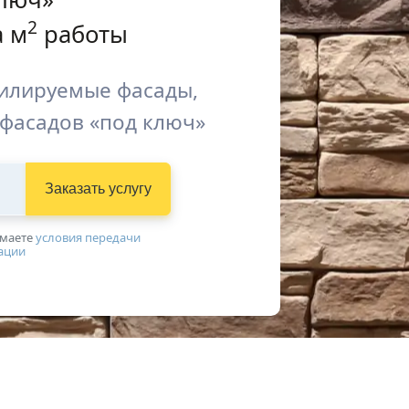
2
 м
работы
илируемые фасады,
 фасадов «под ключ»
Заказать услугу
имаетe
условия передачи
ации