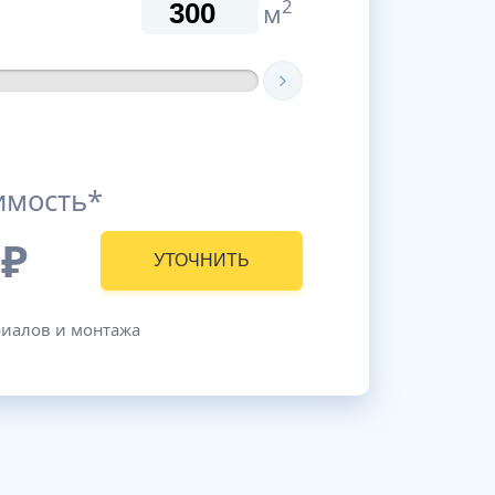
2
м
имость*
₽
УТОЧНИТЬ
риалов и монтажа