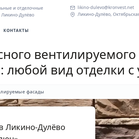
likino-dulevo@kronvest.net
льные и отделочные
Ликино-Дулёво, Октябрьская 
в Ликино-Дулёво
КОНТАКТЫ
сного вентилируемого
о
: любой вид отделки с
илируемые фасады
в Ликино-Дулёво
ключ»