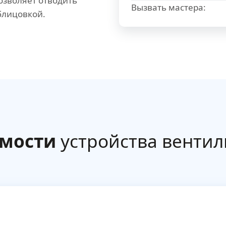
озволяет отводить
Вызвать мастера:
блицовкой.
имости
устройства вентил