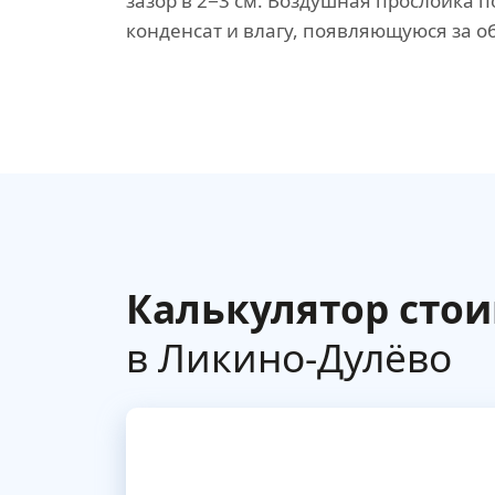
зазор в 2−3 см. Воздушная прослойка п
конденсат и влагу, появляющуюся за о
Калькулятор сто
в Ликино-Дулёво