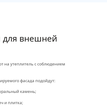
ы
для внешней
т на утеплитель с соблюдением
лируемого фасада подойдут:
туральный камень;
ч и плитка;