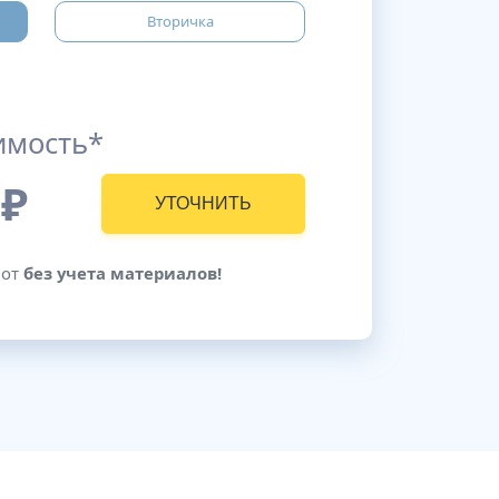
Вторичка
имость*
₽
УТОЧНИТЬ
бот
без учета материалов!