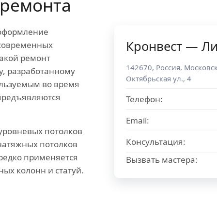
ремонта
 оформление
Кронвест — Л
 современных
Такой ремонт
142670
,
Россия
,
Московск
у, разработанному
Октябрьская ул., 4
ользуемым во время
предъявляются
Телефон:
Email:
уровневых потолков
Консультация:
натяжных потолков
ередко применяется
Вызвать мастера:
ных колонн и статуй.