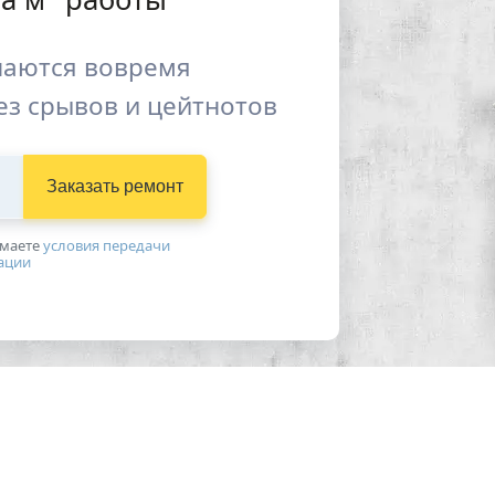
наются вовремя
ез срывов и цейтнотов
Заказать ремонт
имаетe
условия передачи
ации