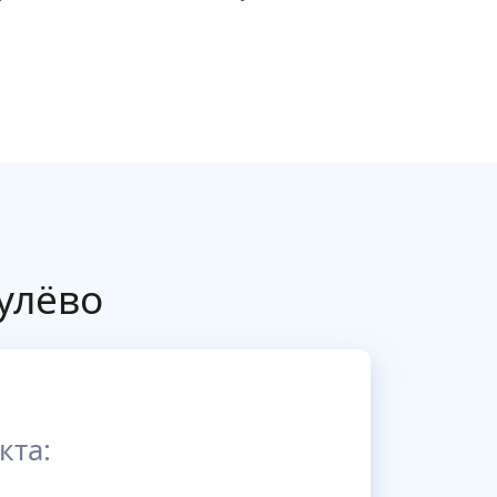
улёво
кта: