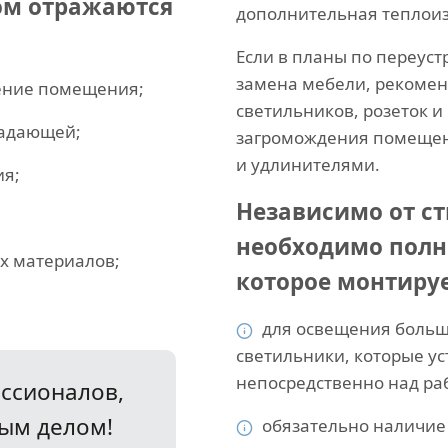
ом отражаются
дополнительная теплои
Если в планы по переуст
замена мебели, рекомен
ение помещения;
светильников, розеток 
ладающей;
загромождения помеще
и удлинителями.
ия;
Независимо от с
необходимо полн
х материалов;
которое монтируе
для освещения больш
светильники, которые у
непосредственно над ра
ссионалов,
ым делом!
обязательно наличие