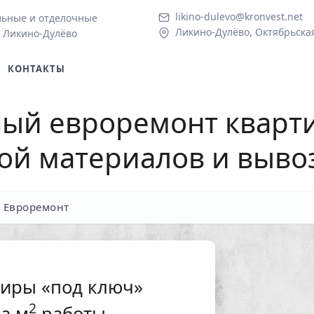
likino-dulevo@kronvest.net
льные и отделочные
Ликино-Дулёво, Октябрьская 
в Ликино-Дулёво
КОНТАКТЫ
ый евроремонт кварти
кой материалов и выво
Евроремонт
тиры «под ключ»
2
а м
работы