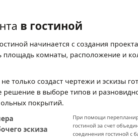
онта
в гостиной
остиной начинается с создания проект
ь площадь комнаты, расположение и ко
не только создаст чертежи и эскизы го
е решение в выборе типов и разновидн
польных покрытий.
нера
При помощи перепланир
гостиной за счет объеди
бочего эскиза
соединения гостиной с 