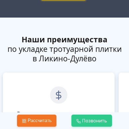
Наши преимущества
по укладке тротуарной плитки
в Ликино-Дулёво
Вы платите только за то, что вам
нравится
Позвонить
Рассчитать
Никакой предоплаты! Расплачивайтесь
В