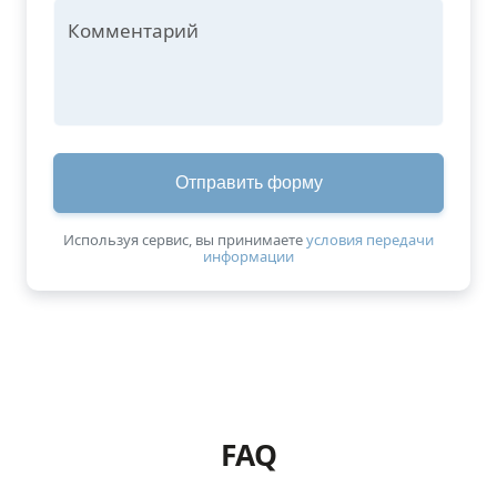
Комментарий
Отправить форму
Используя сервис, вы принимаетe
условия передачи
информации
https://www.google.com/maps/embed?pb=!1m18!1m12!1m3!1d
FAQ