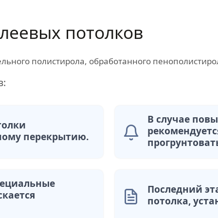
леевых потолков
ельного полистирола, обработанного пенополистиро
в:
В случае пов
толки
рекомендуетс
ному перекрытию.
прогрунтоват
пециальные
Последний эт
скается
потолка, уста