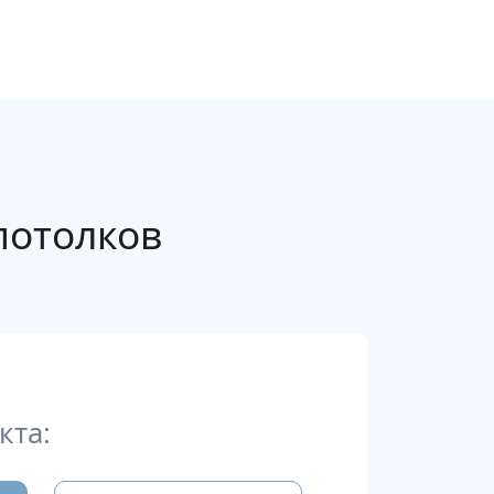
потолков
кта: