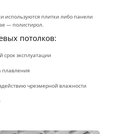
ки используются плитки либо панели
ве — полистирол.
евых потолков:
 срок эксплуатации
а плавления
здействию чрезмерной влажности
е