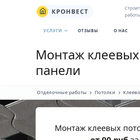
Строит
КРОНВЕСТ
работы
УСЛУГИ
ОТЗЫВЫ
О НАС
Монтаж клеевых
панели
Отделочные работы
Потолки
Клеево
Монтаж клеевых пот
от
90
руб
за