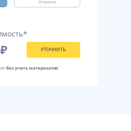
Вторичка
имость*
₽
УТОЧНИТЬ
бот
без учета материалов!