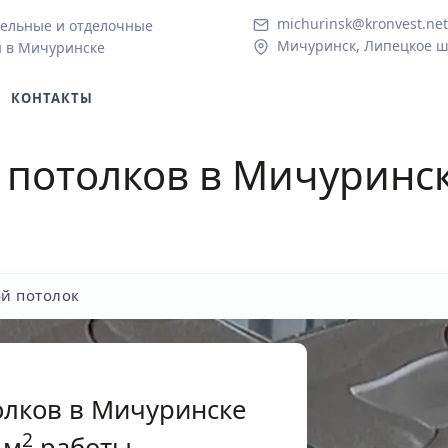
michurinsk@kronvest.net
ельные и отделочные
Мичуринск, Липецкое ш.
 в Мичуринске
КОНТАКТЫ
 потолков
в Мичуринск
й потолок
олков в Мичуринске
2
 м
работы