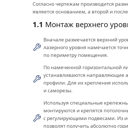
Согласно чертежам производится разме
является основанием, а второй и посл
1.1
Монтаж верхнего уров
Вначале размечается верхний ур
лазерного уровня намечается точ
по периметру помещения.
По намеченной горизонтальной л
устанавливаются направляющие
профили. Для их крепления испол
и саморезы.
Используя специальные крепежн
монтируются и крепятся потолоч
с регулирующими подвесами. Из 
позволят получить абсолютно гор