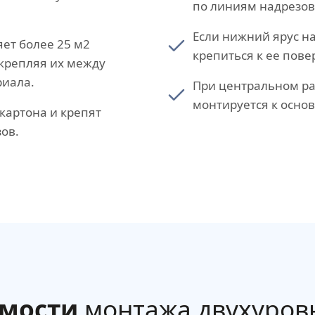
по линиям надрезов
Если нижний ярус н
ет более 25 м2
крепиться к ее пове
крепляя их между
риала.
При центральном р
монтируется к осно
картона и крепят
ов.
имости
монтажа двухуров