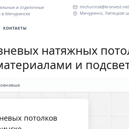
michurinsk@kronvest.net
ельные и отделочные
Мичуринск, Липецкое ш.
 в Мичуринске
КОНТАКТЫ
вневых натяжных пото
материалами и подсве
ровневые
невых потолков
ринске