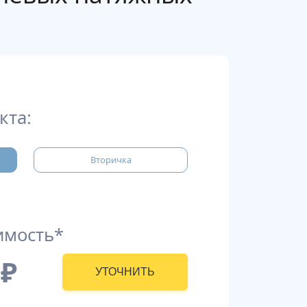
кта:
Вторичка
имость*
₽
УТОЧНИТЬ