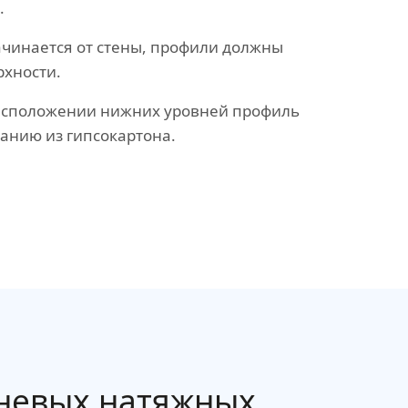
.
ачинается от стены, профили должны
рхности.
асположении нижних уровней профиль
ванию из гипсокартона.
невых натяжных