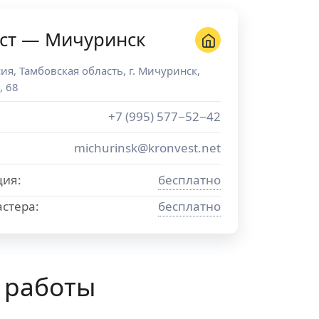
ст — Мичуринск
сия
,
Тамбовская область
, г.
Мичуринск
,
, 68
+7 (995) 577−52−42
michurinsk@kronvest.net
ция:
бесплатно
стера:
бесплатно
 работы