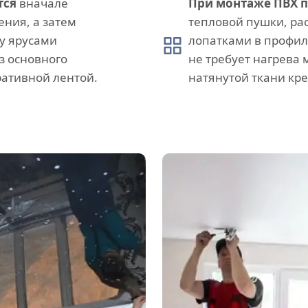
тся
вначале
При монтаже ПВХ 
ния, а затем
тепловой пушки, ра
у ярусами
лопатками в профил
з основного
не требует нагрева
ативной лентой.
натянутой ткани кр