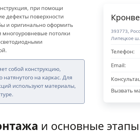
онструкция, при помощи
Кронве
ие дефекты поверхности
убы и оригинально оформить
393773
,
Рос
 многоуровневые потолки
Липецкое ш.
 светодиодными
ой.
Телефон:
Email:
ет собой конструкцию,
го натянутого на каркас. Для
Консульта
кций используют материалы,
Вызвать ма
туре.
онтажа
и основные этапы