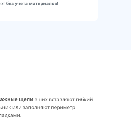
бот
без учета материалов!
тажные щели
в них вставляют гибкий
ьник или заполняют периметр
ладками.