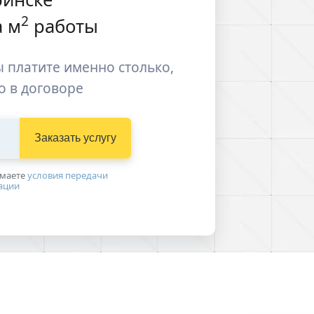
2
 м
работы
 платите именно столько,
о в договоре
Заказать услугу
имаетe
условия передачи
ации