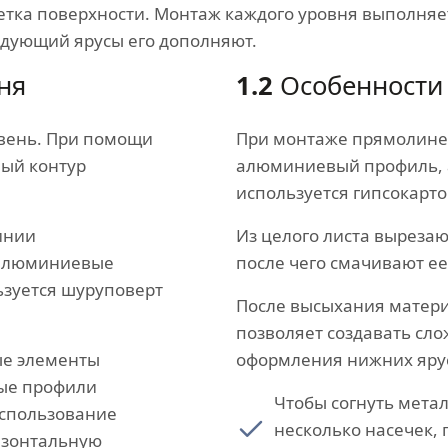
тка поверхности. Монтаж каждого уровня выполняет
едующий ярусы его дополняют.
ня
1.2
Особенности
овень. При помощи
При монтаже прямолине
ный контур
алюминиевый профиль, 
используется гипсокарто
инии
Из целого листа вырезаю
 алюминиевые
после чего смачивают ее
ьзуется шуруповерт
После высыхания матери
позволяет создавать сл
ые элементы
оформления нижних яру
ные профили
Чтобы согнуть мета
использование
несколько насечек, 
изонтальную