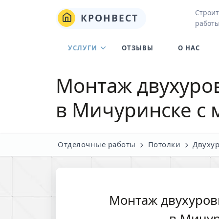
Строит
КРОНВЕСТ
работы
УСЛУГИ
ОТЗЫВЫ
О НАС
Монтаж двухуро
в Мичуринске с 
Отделочные работы
Потолки
Двуху
Монтаж двухуров
в Мичу