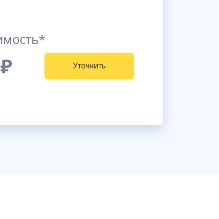
имость*
₽
Уточнить