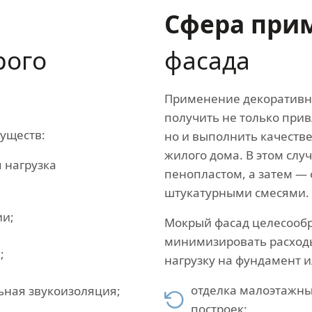
Сфера при
рого
фасада
Применение декоративн
получить не только при
уществ:
но и выполнить качеств
жилого дома. В этом слу
 нагрузка
пенопластом, а затем 
штукатурными смесями.
ии;
Мокрый фасад целесообр
минимизировать расходы
;
нагрузку на фундамент 
отделка малоэтажны
ьная звукоизоляция;
построек;