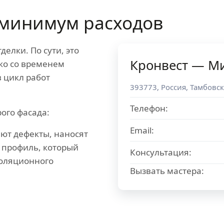
минимум расходов
елки. По сути, это
Кронвест — М
ко со временем
 цикл работ
393773
,
Россия
,
Тамбовск
Телефон:
ого фасада:
Email:
ют дефекты, наносят
 профиль, который
Консультация:
золяционного
Вызвать мастера: