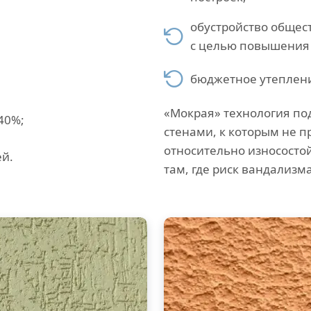
обустройство общес
с целью повышения
бюджетное утеплен
«Мокрая» технология по
40%;
стенами, к которым не 
относительно износостой
ей.
там, где риск вандализ