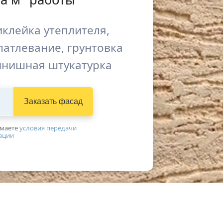
иклейка утеплителя,
атлевание, грунтовка
инишная штукатурка
Заказать фасад
имаетe
условия передачи
ации