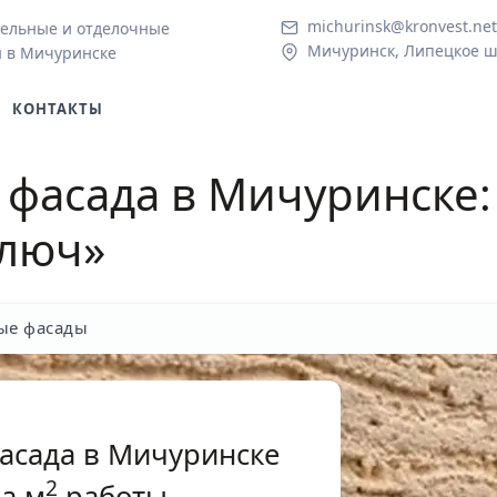
michurinsk@kronvest.net
ельные и отделочные
Мичуринск, Липецкое ш.
 в Мичуринске
КОНТАКТЫ
 фасада в Мичуринске
ключ»
ые фасады
фасада в Мичуринске
2
а м
работы