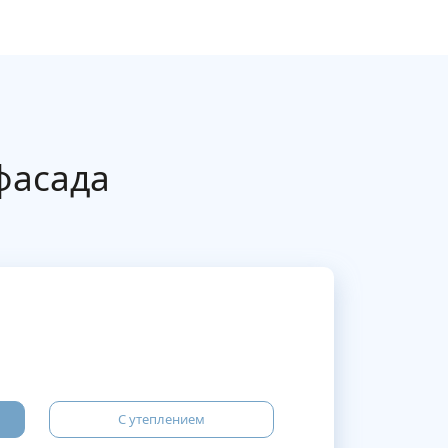
фасада
С утеплением