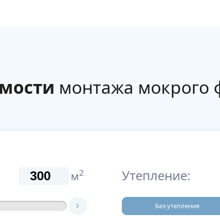
имости
монтажа мокрого 
Утепление:
2
м
Без утепления