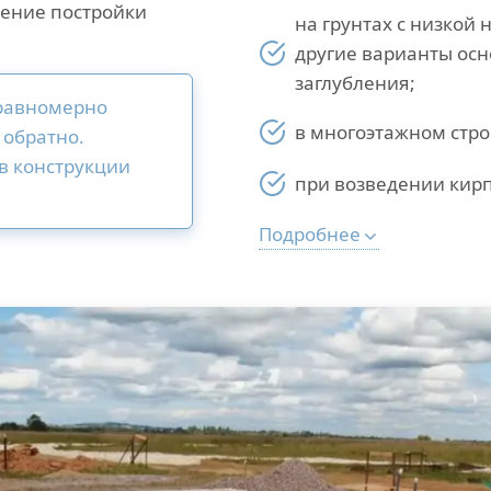
ление постройки
на грунтах с низкой 
другие варианты осн
заглубления;
 равномерно
в многоэтажном стро
 обратно.
в конструкции
при возведении кир
Подробнее