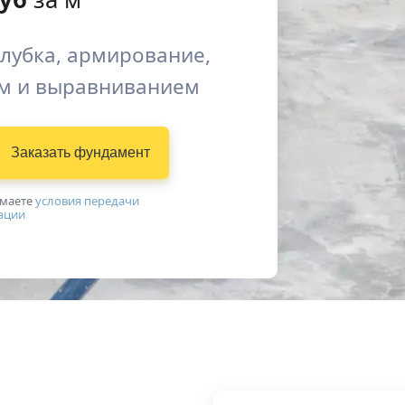
алубка, армирование,
ем и выравниванием
Заказать фундамент
имаетe
условия передачи
ации