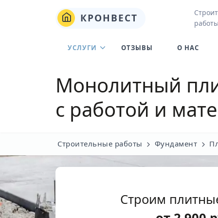
Строит
КРОНВЕСТ
работы
УСЛУГИ
ОТЗЫВЫ
О НАС
Монолитный пли
с работой и мат
Строительные работы
Фундамент
П
Строим плитны
от
2 900
р