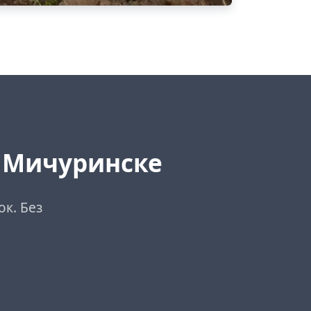
 Мичуринске
к. Без