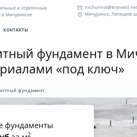
michurinsk@kronvest.net
ельные и отделочные
Мичуринск, Липецкое ш.
 в Мичуринске
КОНТАКТЫ
тный фундамент в Ми
ериалами «под ключ»
литный фундамент
е фундаменты
2
уб
за м