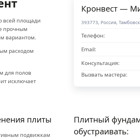
ент
Кронвест — М
о всей площади
393773
,
Россия
,
Тамбовск
ее прочным
Телефон:
им вариантом.
Email:
ным расходом
Консультация:
м для полов
Вызвать мастера:
лит исключает
нения плиты
Плитный фундам
обустраивать:
ативным подвижкам