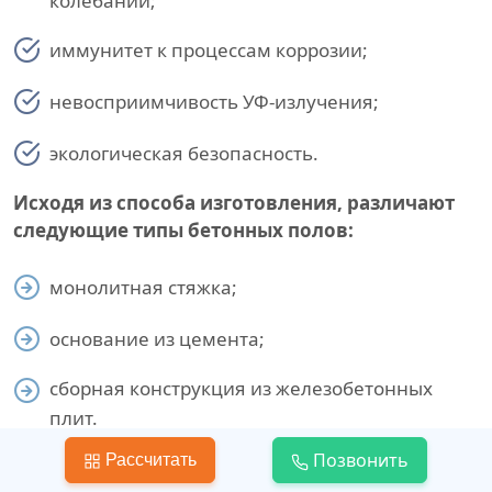
колебаний;
иммунитет к процессам коррозии;
невосприимчивость УФ-излучения;
экологическая безопасность.
Исходя из способа изготовления, различают
следующие типы бетонных полов:
монолитная стяжка;
основание из цемента;
сборная конструкция из железобетонных
плит.
Позвонить
Рассчитать
Самыми надежными для условий