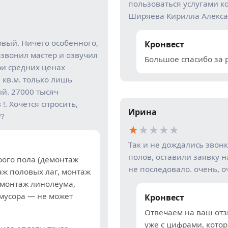
пользоваться услугами к
Ширяева Кирилла Алексан
овый. Ничего особенного,
Кронвест
озвонил мастер и озвучил
Большое спасибо за 
при средних ценах
 кв.м. только лишь
ый. 27000 тысяч
!. Хочется спросить,
Ирина
??
★
★
★
★
★
Так и не дождались звонк
полов, оставили заявку н
ого пола (демонтаж
не последовало. очень, о
аж половых лаг, монтаж
 монтаж линолеума,
 мусора — не может
Кронвест
Отвечаем на ваш отз
уже с цифрами, кото