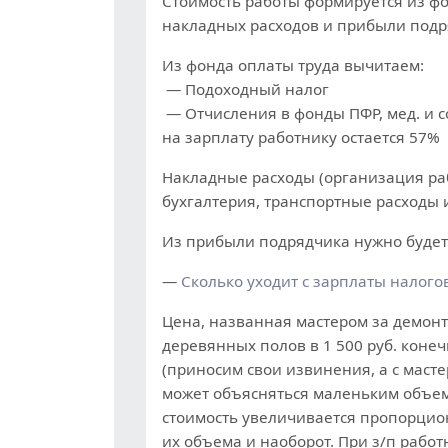
Стоимость работы формируется из фо
накладных расходов и прибыли подр
Из фонда оплаты труда вычитаем:
— Подоходный налог
— Отчисления в фонды ПФР, мед. и с
на зарплату работнику остается 57%
Накладные расходы (организация раб
бухгалтерия, транспортные расходы и
Из прибыли подрядчика нужно будет
—
Сколько уходит с зарплаты налого
Цена, названная мастером за демон
деревянных полов в 1 500 руб. коне
(приносим свои извинения, а с масте
может объясняться маленьким объемо
стоимость увеличивается пропорци
их объема и наоборот. При з/п работ