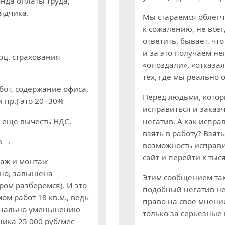
нда оплаты труда,
ядчика.
Мы стараемся облегч
к сожалению, не всег
ответить, бывает, чт
и за это получаем н
оц. страхования
«опоздали», «отказал
тех, где мы реально 
от, содержание офиса,
Перед людьми, котор
 пр.) это 20−30%
исправиться и заказ
 еще вычесть НДС.
негатив. А как испра
взять в работу? Взят
в →
возможность исправи
сайт и перейти к тыс
таж и монтаж
чно, завышена
Этим сообщением так 
ром разберемся). И это
подобный негатив не
м работ 18 кв.м., ведь
право на свое мнение
онально уменьшению
только за серьезные
ника 25 000 руб/мес