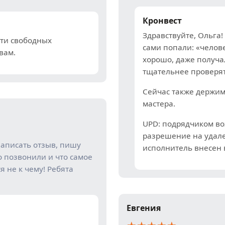
Кронвест
Здравствуйте, Ольга
йти свободных
сами попали: «челов
вам.
хорошо, даже получа
тщательнее проверят
Сейчас также держим
мастера.
UPD: подрядчиком во
разрешение на удале
написать отзыв, пишу
исполнитель внесен 
о позвонили и что самое
я не к чему! Ребята
Евгения