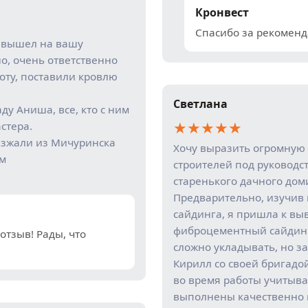
Кронвест
Спасибо за рекоменд
у вышел на вашу
о, очень ответственно
оту, поставили кровлю
Светлана
ду Аниша, все, кто с ним
★
★
★
★
★
стера.
риезжали из Мичуринска
Хочу выразить огромную 
км
строителей под руководс
старенького дачного дом
Предварительно, изучив 
сайдинга, я пришла к вы
фиброцементный сайдинг 
тзыв! Рады, что
сложно укладывать, но за
Кирилл со своей бригадо
во время работы учитыва
выполнены качественно 