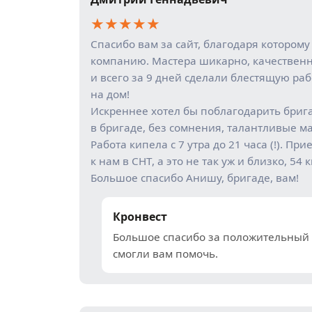
★
★
★
★
★
Спасибо вам за сайт, благодаря котором
компанию. Мастера шикарно, качественн
и всего за 9 дней сделали блестящую раб
на дом!
Искреннее хотел бы поблагодарить брига
в бригаде, без сомнения, талантливые ма
Работа кипела с 7 утра до 21 часа (!). П
к нам в СНТ, а это не так уж и близко, 54 
Большое спасибо Анишу, бригаде, вам!
Кронвест
Большое спасибо за положительный о
смогли вам помочь.