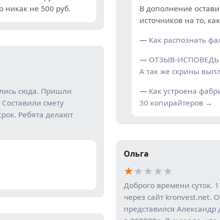
о никак не 500 руб.
В дополнение остави
источников на то, ка
—
Как распознать ф
—
ОТЗЫВ-ИСПОВЕДЬ 
А так же скрины выпл
ились сюда. Пришли
—
Как устроена фабр
 Составили смету
30 копирайтеров →
срок. Ребята делают
Ольга
★
★
★
★
★
Доброго времени суток. 1
через сайт kronvest.net.
представился Александр 