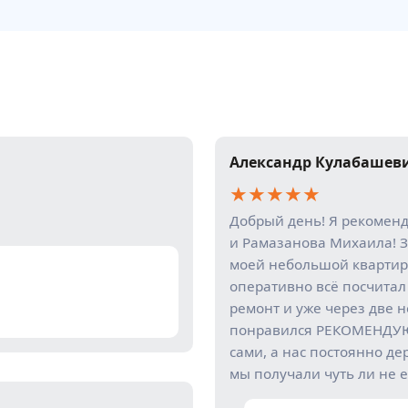
Александр Кулабашев
★
★
★
★
★
Добрый день! Я рекомен
и Рамазанова Михаила! З
моей небольшой квартир
оперативно всё посчитал
ремонт и уже через две 
понравился РЕКОМЕНДУЮ!
сами, а нас постоянно де
мы получали чуть ли не е