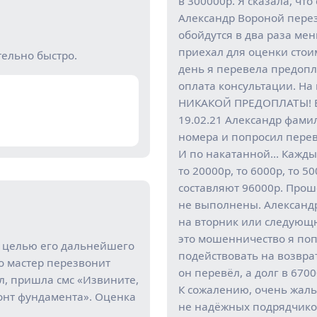
в 300000р. Я сказала, чт
Александр Вороной перез
обойдутся в два раза мен
приехал для оценки стоим
тельно быстро.
день я перевела предопла
оплата консультации. На
НИКАКОЙ ПРЕДОПЛАТЫ! 
19.02.21 Александр фами
номера и попросил пере
И по накатанной… Кажды
то 20000р, то 6000р, то 
составляют 96000р. Прошё
не выполнены. Александ
на вторник или следующю
это мошенничество я по
с целью его дальнейшего
подействовать на возвра
о мастер перезвонит
он перевёл, а долг в 670
л, пришла смс «Извините,
К сожалению, очень жаль,
онт фундамента». Оценка
не надёжных подрядчико