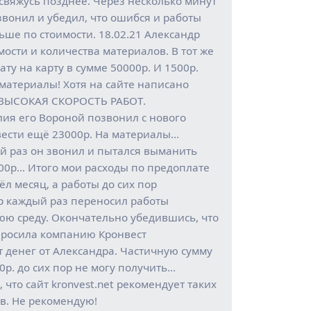
о свяжусь позднее. Через несколько минут
вонил и убедил, что ошибся и работы
ьше по стоимости. 18.02.21 Александр
ости и количества материалов. В тот же
ту на карту в сумме 50000р. И 1500р.
 материалы! Хотя на сайте написано
ВЫСОКАЯ СКОРОСТЬ РАБОТ.
лия его Вороной позвонил с нового
вести ещё 23000р. На материалы…
й раз он звонил и пытался выманить
5000р… Итого мои расходы по предоплате
л месяц, а работы до сих пор
р каждый раз переносил работы
ю среду. Окончательно убедившись, что
просила компанию Кронвест
т денег от Александра. Частичную сумму
00р. до сих пор не могу получить…
 что сайт kronvest.net рекомендует таких
в. Не рекомендую!