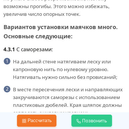
возможны прогибы. Этого можно избежать,
увеличив число опорных точек.
Вариантов установки маячков много.
Основные следующие:
4.3.1
С саморезами:
1
На дальней стене натягиваем леску или
капроновую нить по нулевому уровню.
Натягивать нужно сильно без провисаний;
2
В месте пересечения лески и направляющих
закручиваются саморезы с использованием
пластиковых дюбелей. Края шляпок должны
совпадать с нулевым уровнем;
Позвонить
Рассчитать
3
Аналогичная операция проводится