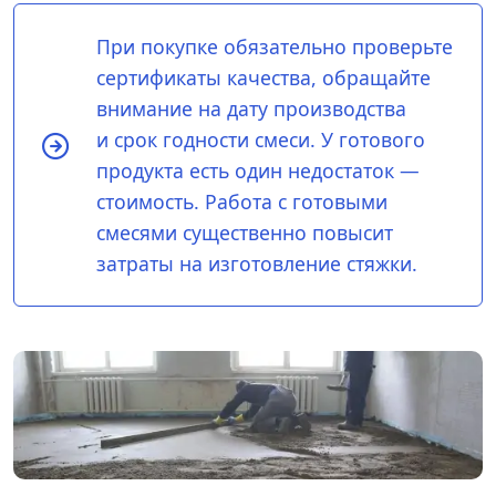
При покупке обязательно проверьте
сертификаты качества, обращайте
внимание на дату производства
и срок годности смеси. У готового
продукта есть один недостаток —
стоимость. Работа с готовыми
смесями существенно повысит
затраты на изготовление стяжки.