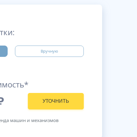
тки:
Вручную
имость*
₽
УТОЧНИТЬ
ренда машин и механизмов