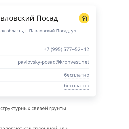
вловский Посад
ая область
, г.
Павловский Посад
,
ул.
+7 (995) 577−52−42
pavlovsky-posad@kronvest.net
бесплатно
бесплатно
 структурных связей грунты
 залегают как сплошной или