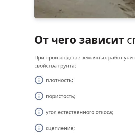
От чего зависит
с
При производстве земляных работ учи
свойства грунта:
плотность;
пористость;
угол естественного откоса;
сцепление;