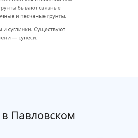
грунты бывают связные
очные и песчаные грунты.
 и суглинки. Существуют
ени — супеси.
 в Павловском