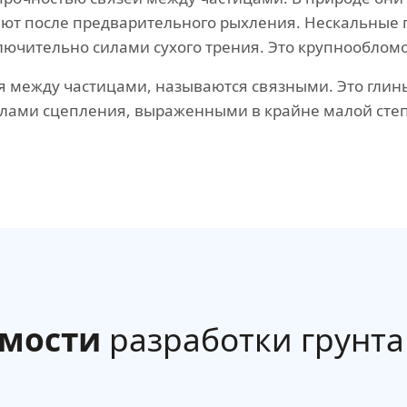
ют после предварительного рыхления. Нескальные 
лючительно силами сухого трения. Это крупнооблом
 между частицами, называются связными. Это глины
лами сцепления, выраженными в крайне малой степ
имости
разработки грунта