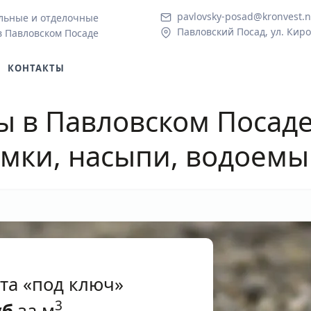
pavlovsky-posad@kronvest.n
льные и отделочные
Павловский Посад, ул. Киро
в Павловском Посаде
КОНТАКТЫ
ы в Павловском Посад
мки, насыпи, водоемы
нта «под ключ»
3
уб
за м