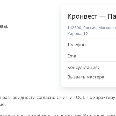
Кронвест — Па
чвы.
142500
,
Россия
,
Московск
Кирова, 12
Телефон:
Email:
Консультация:
Вызвать мастера:
и разновидности согласно СНиП и ГОСТ. По характеру
ые.
прочностью связей между частицами. В природе они