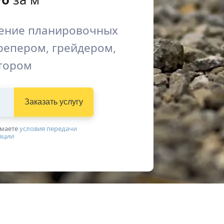
ение планировочных
репером, грейдером,
тором
Заказать услугу
имаетe
условия передачи
ации