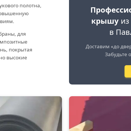
укового полотна,
Професси
повышенную
крышу
из
твиям.
в Пав
браны, для
омпозитные
Доставим «до две
ань, покрытая
Забудьте о
но высокие