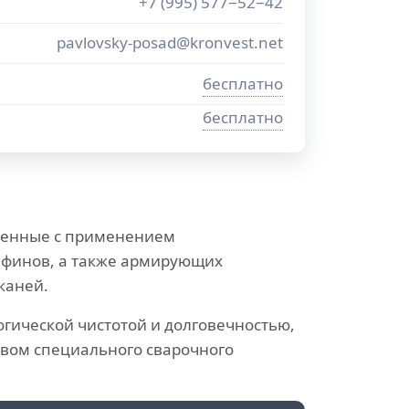
+7 (995) 577−52−42
pavlovsky-posad@kronvest.net
бесплатно
бесплатно
ленные с применением
ефинов, а также армирующих
каней.
огической чистотой и долговечностью,
твом специального сварочного