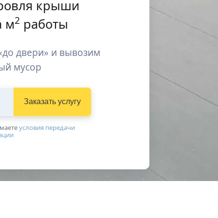
ровля крыши
2
 м
работы
«до двери» и вывозим
ый мусор
Заказать услугу
имаетe
условия передачи
ации