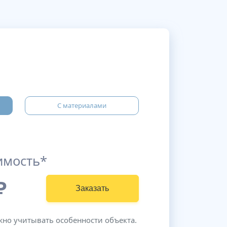
С материалами
имость*
₽
Заказать
жно учитывать особенности объекта.