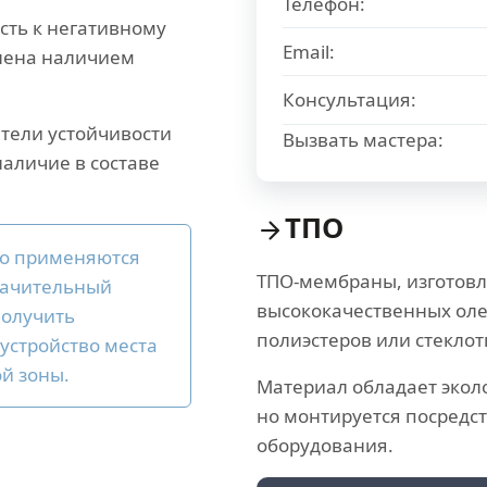
Телефон:
сть к негативному
Email:
лена наличием
Консультация:
атели устойчивости
Вызвать мастера:
аличие в составе
ТПО
го применяются
ТПО-мембраны, изготов
начительный
высококачественных ол
получить
полиэстеров или стеклот
устройство места
й зоны.
Материал обладает экол
но монтируется посредс
оборудования.