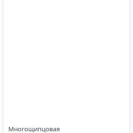
Многощипцовая