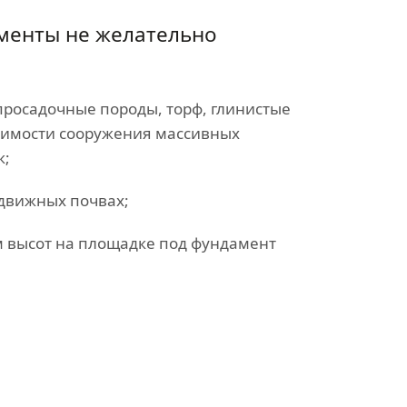
менты не желательно
(просадочные породы, торф, глинистые
димости сооружения массивных
к;
одвижных почвах;
м высот на площадке под фундамент