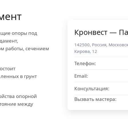
мент
Кронвест — Па
ящие опоры под
дамент,
142500
,
Россия
,
Московск
ом работы, сечением
Кирова, 12
Телефон:
остоит
Email:
пленных в грунт
Консультация:
ойства опорной
Вызвать мастера:
стояние между