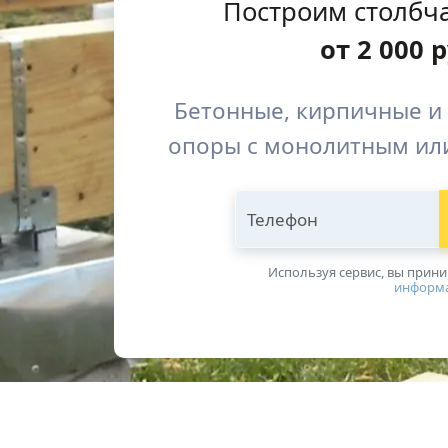
Построим столбч
от
2 000
р
Бетонные, кирпичные и
опоры с монолитным ил
Телефон
Используя сервис, вы прин
информ