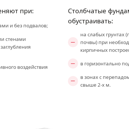
еняют при:
Столбчатые фунда
обустраивать:
ами и без подвалов;
на слабых грунтах 
ми стенами
почвы) при необхо
 заглубления
кирпичных построе
в горизонтально п
ивного воздействия
в зонах с перепадо
свыше 2-х м.