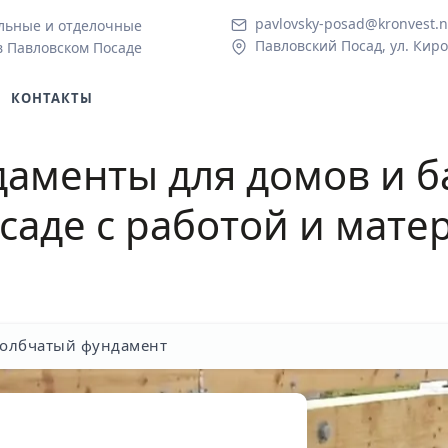
pavlovsky-posad@kronvest.n
льные и отделочные
Павловский Посад, ул. Киро
в Павловском Посаде
КОНТАКТЫ
аменты для домов и б
саде с работой и мат
толбчатый фундамент