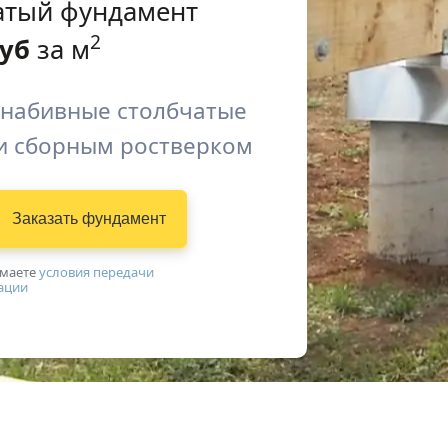
атый фундамент
2
уб
за м
 набивные столбчатые
и сборным ростверком
Заказать фундамент
имаетe
условия передачи
ации