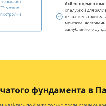
а повышает
Асбестоцементные 
ИСЭ можно
опалубкой для зали
 постройки
в частном строитель
монтажа, долговечн
заглубленного фунд
бчатого фундамента в П
ачивайтесь по факту, только после сдачи очер