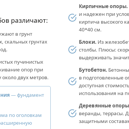
Кирпичные опоры.
и надежен при усло
бов различают:
кирпича высокого к
40*40 см.
жают в грунт
х, скальных грунтах
Блоки.
Из железобе
од.
столбы. Плюсы: скор
выдерживать значит
истых пучинистых
кивание опор при
Бутобетон.
Бетонный
у около двух метров.
в подготовленные о
доступная стоимост
использования на п
ания
— фундамент
Деревянные опоры
веранды, террасы. Д
ома по оголовкам
защитными составам
 расширенную