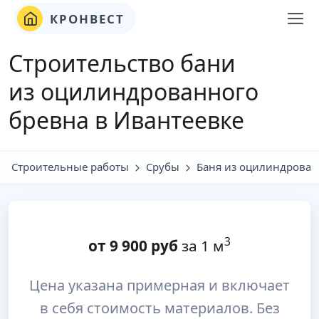
КРОНВЕСТ
Строительство бани
из оцилинд
ро
ванного
бревна в Ивантеевке
Строительные работы
Срубы
Баня из оцилиндрован
3
от
9 900
руб
за 1 м
Цена указана примерная и включает
в себя стоимость материалов. Без