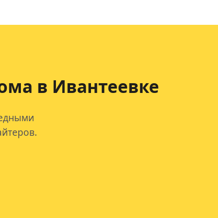
ома в Ивантеевке
редными
айтеров.