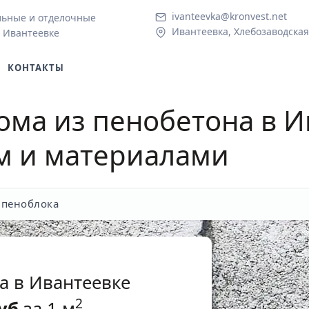
ivanteevka@kronvest.net
льные и отделочные
Ивантеевка, Хлебозаводская 
 Ивантеевке
КОНТАКТЫ
ома из пенобетона в И
м и материалами
 пеноблока
а в Ивантеевке
2
уб
за 1 м