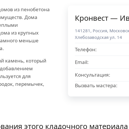
домов из пенобетона
Кронвест — И
имуществ. Дома
теплыми
141281
,
Россия
,
Московск
дома из крупных
Хлебозаводская ул. 14
 намного меньше
а.
Телефон:
й камень, который
Email:
с добавлением
Консультация:
льзуется для
родок, перемычек,
Вызвать мастера:
ования этого кладочного материала