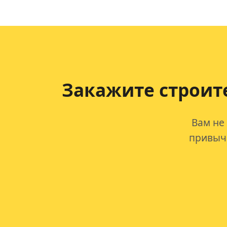
Закажите строит
Вам не
привычк