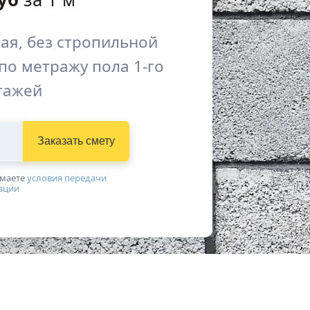
ая, без стропильной
по метражу пола 1-го
этажей
Заказать смету
имаетe
условия передачи
ации