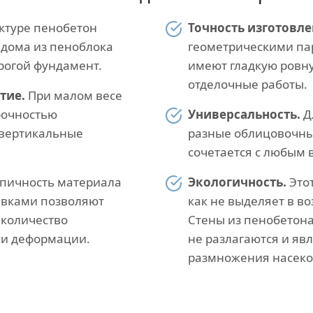
ктуре пенобетон
Точность изготовле
 дома из пеноблока
геометрическими па
рогой фундамент.
имеют гладкую ровну
отделочные работы.
тие.
При малом весе
рочностью
Универсальность.
Д
 вертикальные
разные облицовочны
сочетается с любым 
пичность материала
Экологичность.
Этот
авками позволяют
как не выделяет в в
количество
Стены из пенобетон
 и деформации.
не разлагаются и яв
размножения насеко