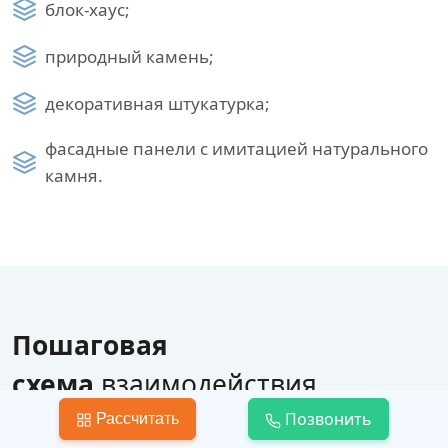
блок-хаус;
природный камень;
декоративная штукатурка;
фасадные панели с имитацией натурального
камня.
Пошаговая
схема
взаимодействия
по строительству дома
Позвонить
Рассчитать