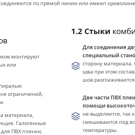
 соединяются по прямой линии или имеют криволин
1.2 Стыки
комби
ов
Для соединения дв
специальный стано
лков монтируют
сторону материала.
ных или
шва при этом состав
шов разглаживается
спиралью
ине ограничений,
Две части ПВХ пле
м.
помощи высокоточ
не выделяется, так 
па материала,
смешиваются под во
укция. Галогенные
температуры.
для ПВХ пленки,