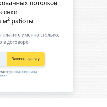
рованных потолков
теевке
2
 м
работы
 платите именно столько,
о в договоре
Заказать услугу
имаетe
условия передачи
ации