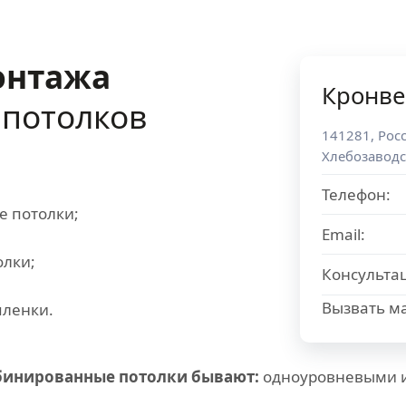
онтажа
Кронве
потолков
141281
,
Рос
Хлебозаводс
Телефон:
е потолки;
Email:
олки;
Консульта
Вызвать ма
пленки.
мбинированные потолки бывают:
одноуровневыми 