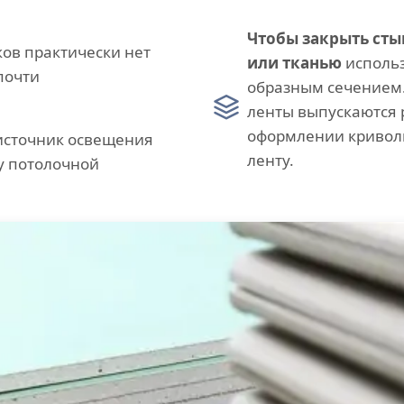
Чтобы закрыть сты
ов практически нет
или тканью
использ
почти
образным сечением
ленты выпускаются 
оформлении кривол
источник освещения
ленту.
у потолочной