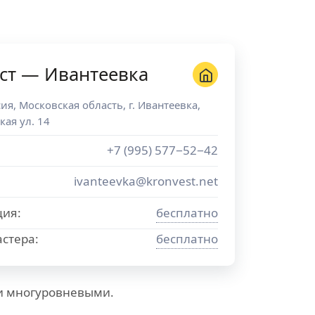
ст — Ивантеевка
сия
,
Московская область
, г.
Ивантеевка
,
кая ул. 14
+7 (995) 577−52−42
ivanteevka@kronvest.net
ция:
бесплатно
стера:
бесплатно
и многуровневыми.