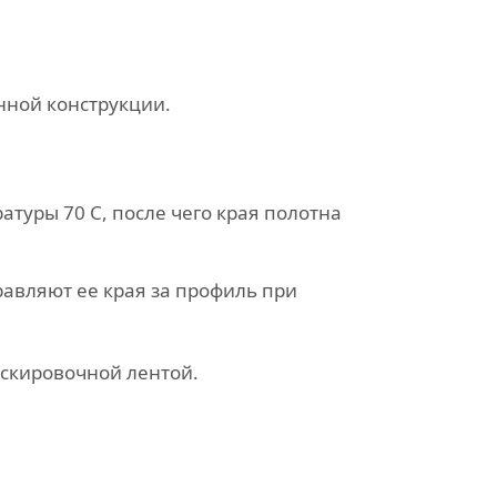
нной конструкции.
туры 70 С, после чего края полотна
равляют ее края за профиль при
скировочной лентой.