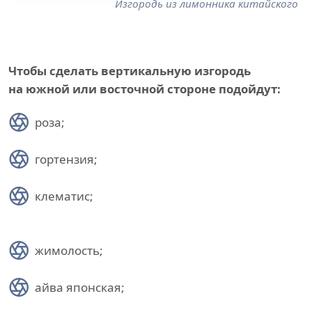
Изгородь из лимонника китайского
Чтобы сделать вертикальную изгородь
на южной или восточной стороне подойдут:
роза;
гортензия;
клематис;
жимолость;
айва японская;