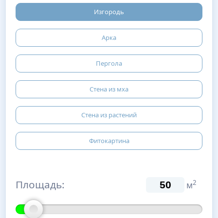
Изгородь
Арка
Пергола
Стена из мха
Стена из растений
Фитокартина
Площадь:
2
м