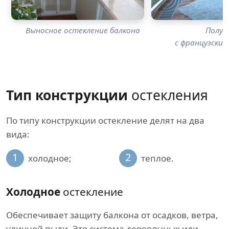
Выносное остекление балкона
Полук
с французски
Тип конструкции
остекления
По типу конструкции остекление делят на два
вида:
1
2
холодное;
теплое.
Холодное
остекление
Обеспечивает защиту балкона от осадков, ветра,
уличной пыли. Это система деревянных или