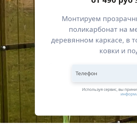
Монтируем прозрачн
поликарбонат на м
деревянном каркасе, в т
ковки и по
Телефон
Используя сервис, вы прин
информ