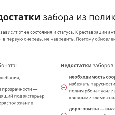
достатки
забора из поли
зависит от ее состояния и статуса. К реставрации а
, в первую очередь, не навредить. Поэтому обновле
боната:
Недостатки
заборов 
необходимость соо
олебания;
избежать парусности
и прозрачности —
поликарбонат усили
дящий под экстерьер
коваными элемента
торасположение
дороговизна
— высо