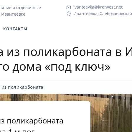
ivanteevka@kronvest.net
льные и отделочные
Ивантеевка, Хлебозаводская 
 Ивантеевке
КОНТАКТЫ
а из поликарбоната в 
го дома «под ключ»
 из поликарбоната
из поликарбоната
а 1 м.пог.