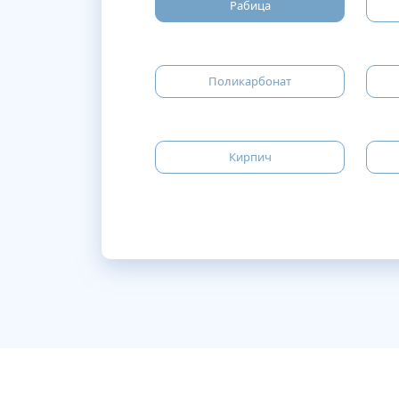
Рабица
Поликарбонат
Кирпич