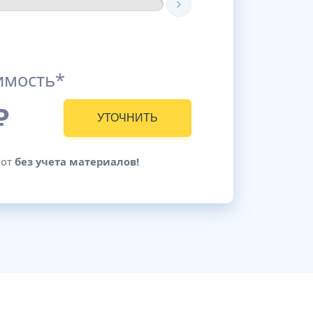
имость*
₽
УТОЧНИТЬ
бот
без учета материалов!