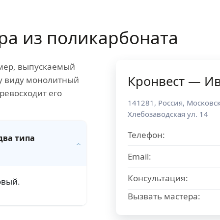
ра из поликарбоната
мер, выпускаемый
Кронвест — И
у виду монолитный
ревосходит его
141281
,
Россия
,
Московск
Хлебозаводская ул. 14
Телефон:
два типа
Email:
Консультация:
овый.
Вызвать мастера: