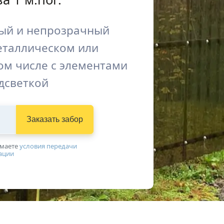
ый и непрозрачный
еталлическом или
ом числе с элементами
дсветкой
Заказать забор
имаетe
условия передачи
ации