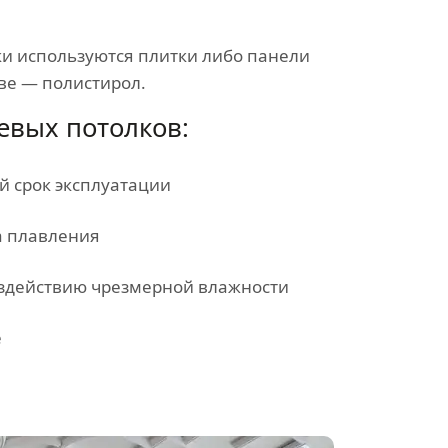
ки используются плитки либо панели
ве — полистирол.
евых потолков:
 срок эксплуатации
а плавления
здействию чрезмерной влажности
е