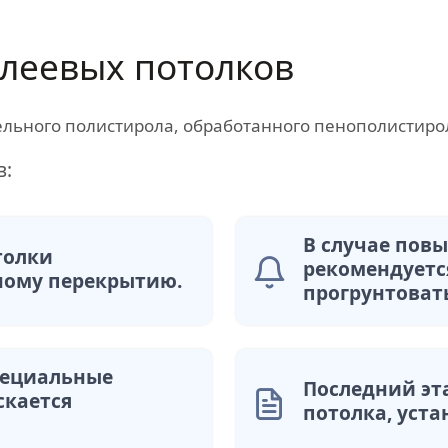
леевых потолков
ельного полистирола, обработанного пенополистиро
в:
В случае пов
толки
рекомендуетс
ному перекрытию.
прогрунтоват
пециальные
Последний эт
скается
потолка, уста