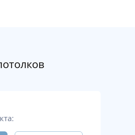
потолков
кта: