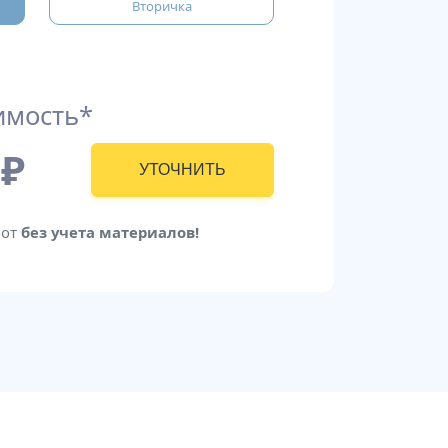
Вторичка
имость*
₽
УТОЧНИТЬ
бот
без учета материалов!