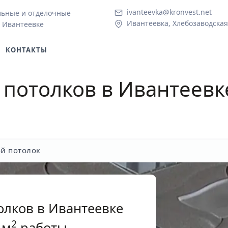
ivanteevka@kronvest.net
льные и отделочные
Ивантеевка, Хлебозаводская 
 Ивантеевке
КОНТАКТЫ
 потолков
в Ивантеевке
й потолок
олков в Ивантеевке
2
 м
работы